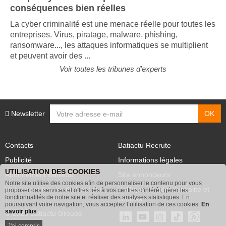
Risque cyber : un risque sous-estimé aux
conséquences bien réelles
La cyber criminalité est une menace réelle pour toutes les
entreprises. Virus, piratage, malware, phishing,
ransomware..., les attaques informatiques se multiplient
et peuvent avoir des ...
Voir toutes les tribunes d'experts
Newsletter
Contacts
Batiactu Recrute
Publicité
Informations légales
UTILISATION DES COOKIES
Abonnement Batiactu
Site annonceurs
Notre site utilise des cookies afin de personnaliser le contenu pour vous
proposer des services et offres liés à vos centres d'intérêt, gérer les
Voir les contenus+ de Batiactu
Politique de confidentialité et
fonctionnalités de notre site et réaliser des analyses statistiques. En
poursuivant votre navigation, vous acceptez l’utilisation de ces cookies.
En
cookies
savoir plus
© 2026 Batiactu Groupe