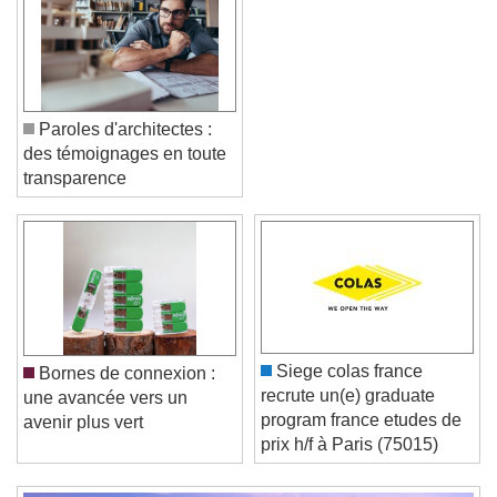
Paroles d'architectes :
des témoignages en toute
transparence
Video Player is loading.
Play Video
Play
Skip Backward
Skip Forward
Unmute
Current Time
0:00
Siege colas france
Bornes de connexion :
/
recrute un(e) graduate
une avancée vers un
Duration
-:-
program france etudes de
avenir plus vert
Loaded
:
0%
prix h/f à Paris (75015)
Stream Type
LIVE
Seek to live, currently behind live
LIVE