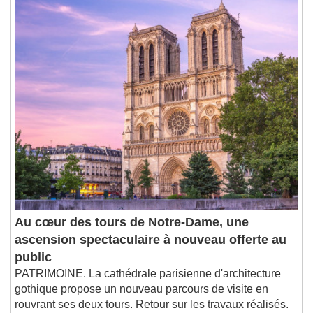
Remaining Time
-
0:00
1x
Playback Rate
Chapters
Chapters
Descriptions
descriptions off
, selected
Subtitles
subtitles settings
, opens subtitles
settings dialog
subtitles off
, selected
Audio Track
Au cœur des tours de Notre-Dame, une
Picture-in-Picture
Fullscreen
ascension spectaculaire à nouveau offerte au
This is a modal window.
public
Beginning of dialog window. Escape will cancel
PATRIMOINE. La cathédrale parisienne d'architecture
and close the window.
gothique propose un nouveau parcours de visite en
Text