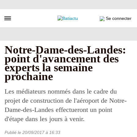
Aller
au
contenu
Toggle navigation
Se connecter
principal
Notre-Dame-des-Landes:
point d'avancement des
experts la semaine
prochaine
Les médiateurs nommés dans le cadre du
projet de construction de l'aéroport de Notre-
Dame-des-Landes effectueront un point
d'étape dans les jours à venir.
Publié le
20/09/2017
à 16:33