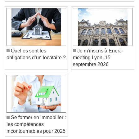
rouvrant ses deux tours. Retour sur les travaux réalisés.
Color
Opacity
Text Background
Color
Opacity
Caption Area Background
Quelles sont les
Je m’inscris à EnerJ-
Color
Opacity
obligations d’un locataire ?
meeting Lyon, 15
Font Size
septembre 2026
Text Edge Style
Font Family
Se former en immobilier :
les compétences
Reset
Done
incontournables pour 2025
Close Modal Dialog