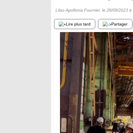
Lilas-Apollonia Fournier
, le
28/09/2023
à 
Lire plus tard
Partager