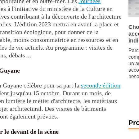
opolitaine et en outre-mer. Ces
Journées
ées à l'initiative du ministère de la Culture en
tives contribuant à la découverte de l'architecture
blics. L'édition 2023 mettra en avant la place et
Cho
 transition écologique, pour donner de la
acc
nsable, moins consommatrice en ressources et en
ind
des de vie actuels. Au programme : visites de
Parc
ions, débats…
comp
un a
 Guyane
acco
beso
a Guyane célèbre pour sa part la
seconde édition
 tient jusqu'au 15 octobre. Durant un mois, de
lumière le métier d'architecte, les matériaux
ojet architectural. Des visites de bâtiments
sont également prévues.
Pr
r le devant de la scène