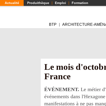
Aller
Actualité
Produithèque
Emploi
Formation
au
contenu
principal
BTP
ARCHITECTURE-AMÉN
Le mois d'octobre
France
ÉVÉNEMENT.
Le métier d'
événements dans l'Hexagone e
manifestations à ne pas manq