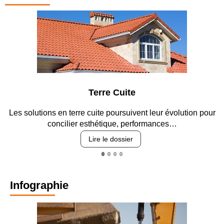
 Cuite
Parking et 
poursuivent leur évolution pour
Entre circulation, sécurisation
que, performances…
revêtements et i
 dossier
Lire le dos
Infographie