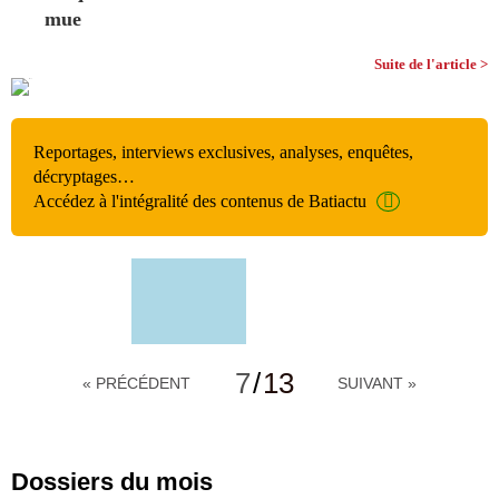
mue
Suite de l'article >
Reportages, interviews exclusives, analyses, enquêtes,
décryptages…
Accédez à l'intégralité des contenus de Batiactu
7
/
13
« PRÉCÉDENT
SUIVANT »
Dossiers du mois