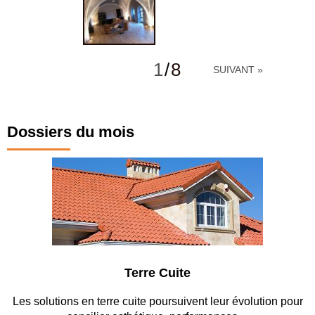
1
/
8
SUIVANT »
Dossiers du mois
Terre Cuite
Park
re cuite poursuivent leur évolution pour
Entre circulation, séc