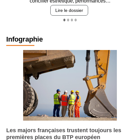
r esthétique, performances…
revêteme
Lire le dossier
L
Infographie
Les majors françaises trustent toujours les
premières places du BTP européen