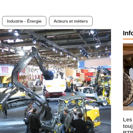
Industrie - Énergie
Acteurs et métiers
Inf
Les
tou
BTP