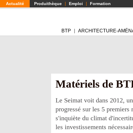
Aller
Actualité
Produithèque
Emploi
Formation
au
contenu
principal
BTP
ARCHITECTURE-AMÉN
Matériels de BT
Le Seimat voit dans 2012, un
progressé sur les 5 premiers
s'inquiète du climat d'incert
les investissements nécessai