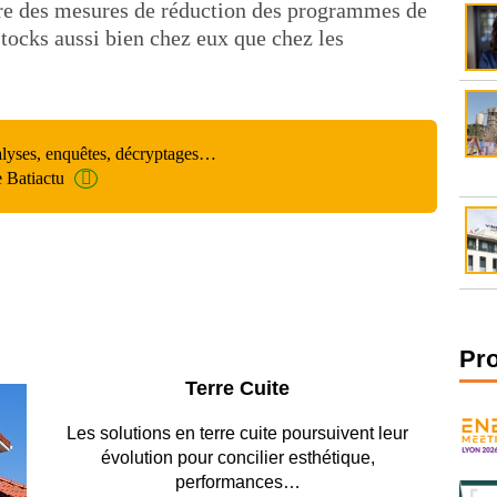
dre des mesures de réduction des programmes de
stocks aussi bien chez eux que chez les
alyses, enquêtes, décryptages…
e Batiactu
Pr
Parking et garages
Entre circulation, sécurisation des accès, durabilité
des revêtements et intégration…
Lire le dossier