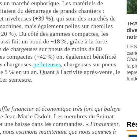
ans un marché euphorique. Les matériels de
fitaient du démarrage de grands chantiers :
t niveleuses (+39 %), qui sont des marchés de
TRA
machines, mais également pelles sur chenilles
dive
 (+20 %). Du côté des gammes compactes, les
not
aussi fait un bond de +18 %, grâce à la forte
L'ES
s de chargeuses sur pneus de moins de 80
carri
es compactes (+42 %) ont également bénéficié
Chan
s chargeuses-
pelleteuses
, chargeuses sur pneus
la p
e 5 % en un an. Quant à l'activité après-vente, le
repre
1er semestre.
fondé
ffle financier et économique très fort qui balaye
ue Jean-Marie Osdoit. Les membres du Seimat
é et une baisse dans les commandes. «
Finalement,
Ré
2, nous estimons maintenant que nous sommes à