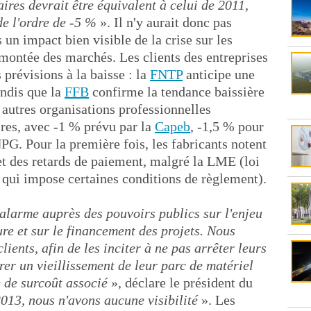
aires devrait être équivalent à celui de 2011,
e l'ordre de -5 %
». Il n'y aurait donc pas
un impact bien visible de la crise sur les
emontée des marchés. Les clients des entreprises
 prévisions à la baisse : la
FNTP
anticipe une
andis que la
FFB
confirme la tendance baissière
s autres organisations professionnelles
ires, avec -1 % prévu par la
Capeb
, -1,5 % pour
PG. Pour la première fois, les fabricants notent
t des retards de paiement, malgré la LME (loi
qui impose certaines conditions de règlement).
'alarme auprès des pouvoirs publics sur l'enjeu
ure et sur le financement des projets. Nous
ients, afin de les inciter à ne pas arrêter leurs
er un vieillissement de leur parc de matériel
e de surcoût associé
», déclare le président du
013, nous n'avons aucune visibilité
». Les