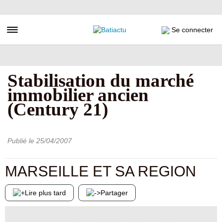
Aller
au
contenu
Toggle navigation
Se connecter
principal
Stabilisation du marché
immobilier ancien
(Century 21)
Publié le
25/04/2007
MARSEILLE ET SA REGION
Lire plus tard
Partager