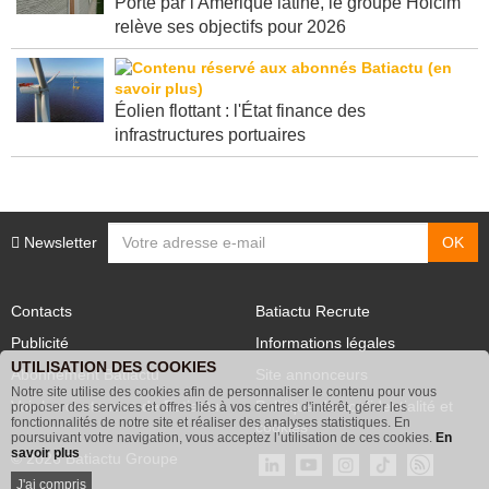
Porté par l'Amérique latine, le groupe Holcim
relève ses objectifs pour 2026
Éolien flottant : l'État finance des
infrastructures portuaires
Newsletter
Contacts
Batiactu Recrute
Publicité
Informations légales
UTILISATION DES COOKIES
Abonnement Batiactu
Site annonceurs
Notre site utilise des cookies afin de personnaliser le contenu pour vous
Voir les contenus+ de Batiactu
Politique de confidentialité et
proposer des services et offres liés à vos centres d'intérêt, gérer les
fonctionnalités de notre site et réaliser des analyses statistiques. En
cookies
poursuivant votre navigation, vous acceptez l’utilisation de ces cookies.
En
savoir plus
© 2026 Batiactu Groupe
J'ai compris