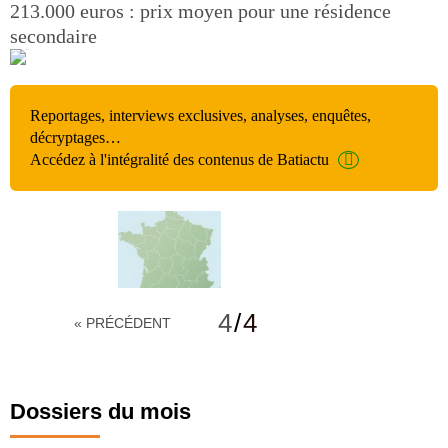
213.000 euros : prix moyen pour une résidence
secondaire
Reportages, interviews exclusives, analyses, enquêtes,
décryptages…
Accédez à l'intégralité des contenus de Batiactu
4
/
4
« PRÉCÉDENT
Dossiers du mois