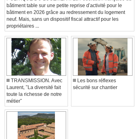
This is a modal window.
POLITIQUE DU LOGEMENT. La Fédération française du
bâtiment table sur une petite reprise d'activité pour le
Beginning of dialog window. Escape will cancel
bâtiment en 2026 grâce au redressement du logement
and close the window.
neuf. Mais, sans un dispositif fiscal attractif pour les
Text
propriétaires ...
Color
Opacity
Text Background
Color
Opacity
Caption Area Background
TRANSMISSION. Avec
Les bons réflexes
Color
Opacity
Laurent, "La diversité fait
sécurité sur chantier
Font Size
toute la richesse de notre
métier"
Text Edge Style
Font Family