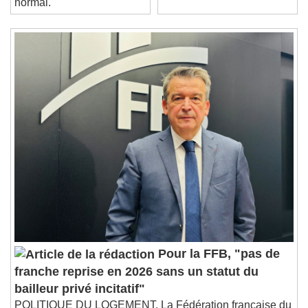
/
normal.
Duration
-:-
Loaded
:
0%
Stream Type
LIVE
Seek to live, currently behind live
LIVE
Remaining Time
-
0:00
1x
Playback Rate
Chapters
Chapters
Descriptions
descriptions off
, selected
Subtitles
subtitles settings
, opens subtitles
settings dialog
subtitles off
, selected
Pour la FFB, "pas de
Audio Track
franche reprise en 2026 sans un statut du
Picture-in-Picture
Fullscreen
bailleur privé incitatif"