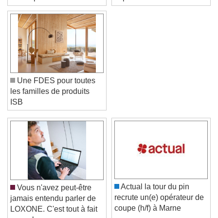
avenir plus vert
septembre 2026
Une FDES pour toutes
les familles de produits
ISB
Video Player is loading.
Play Video
Play
Skip Backward
Skip Forward
Actual la tour du pin
Vous n'avez peut-être
Unmute
recrute un(e) opérateur de
jamais entendu parler de
Current Time
0:00
coupe (h/f) à Marne
LOXONE. C'est tout à fait