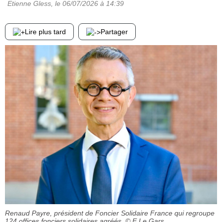
Etienne Gless
, le
06/07/2026
à 14:39
Lire plus tard
Partager
Renaud Payre, président de Foncier Solidaire France qui regroupe
124 offices fonciers solidaires agréés.
© E.Le Gars