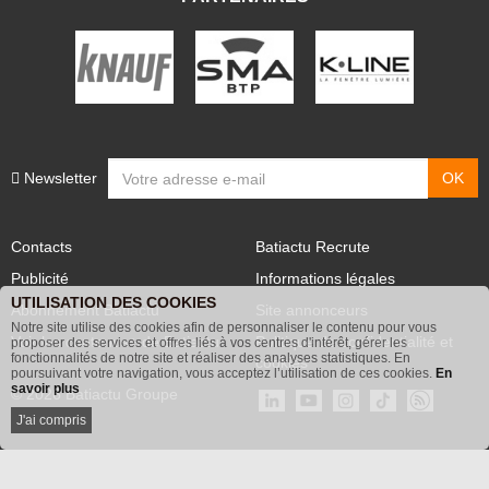
Newsletter
Contacts
Batiactu Recrute
Publicité
Informations légales
UTILISATION DES COOKIES
Abonnement Batiactu
Site annonceurs
Notre site utilise des cookies afin de personnaliser le contenu pour vous
Voir les contenus+ de Batiactu
Politique de confidentialité et
proposer des services et offres liés à vos centres d'intérêt, gérer les
fonctionnalités de notre site et réaliser des analyses statistiques. En
cookies
poursuivant votre navigation, vous acceptez l’utilisation de ces cookies.
En
savoir plus
© 2026 Batiactu Groupe
J'ai compris