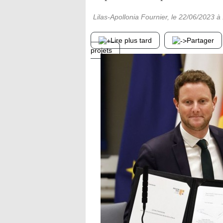
Lilas-Apollonia Fournier
, le
22/06/2023
à 
Lire plus tard
Partager
projets