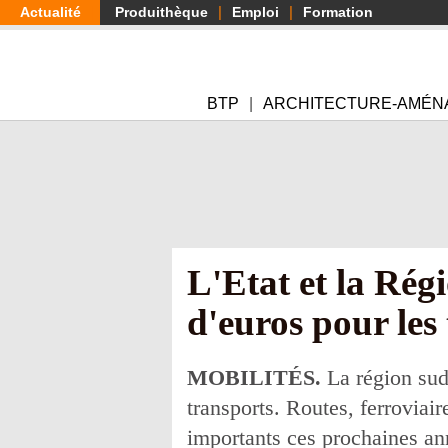
Aller
Actualité
Produithèque
Emploi
Formation
au
contenu
principal
BTP
ARCHITECTURE-AMÉN
L'Etat et la Rég
d'euros pour les
MOBILITÉS.
La région sud-
transports. Routes, ferroviair
importants ces prochaines an