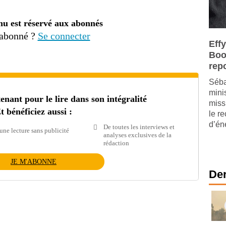
nu est réservé aux abonnés
 abonné ?
Se connecter
Effy
Boos
rep
Séba
mini
ant pour le lire dans son intégralité
miss
t bénéficiez aussi :
le r
d’én
De toutes les interviews et
une lecture sans publicité
analyses exclusives de la
rédaction
JE M'ABONNE
Der