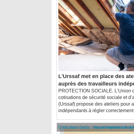
L'Urssaf met en place des ate
auprès des travailleurs indé
PROTECTION SOCIALE. L'Union de
cotisations de sécurité sociale et d'
(Urssaf) propose des ateliers pour ai
indépendants à régler correctement 
C'est dans l'actu : des entreprises de b
C'est dans l'actu : à quoi servent les sy