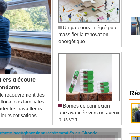
Un parcours intégré pour
massifier la rénovation
énergétique
liers d'écoute
pendants
 recouvrement des
Ré
allocations familiales
Bornes de connexion :
der les travailleurs
une avancée vers un avenir
leurs cotisations.
plus vert
âtiment se mobilisent sur les incendies en Gironde
stèmes intelligents dans le bâtiment ?