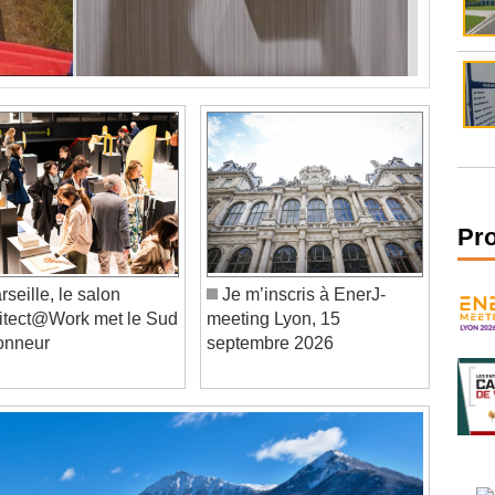
Pr
rseille, le salon
Je m’inscris à EnerJ-
itect@Work met le Sud
meeting Lyon, 15
honneur
septembre 2026