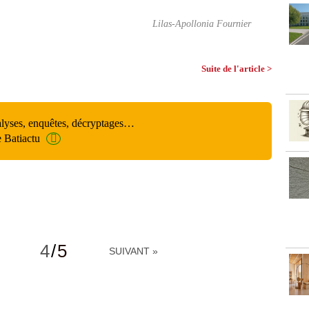
Lilas-Apollonia Fournier
Suite de l'article >
alyses, enquêtes, décryptages…
e Batiactu
4
/
5
SUIVANT »