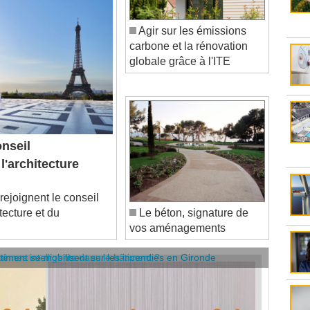
Agir sur les émissions
carbone et la rénovation
globale grâce à l'ITE
nseil
l'architecture
ejoignent le conseil
tecture et du
Le béton, signature de
vos aménagements
âtiment se mobilisent sur les incendies en Gironde
stèmes intelligents dans le bâtiment ?