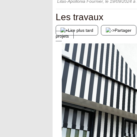
Lilas-Apollonia Fournier
, le
19/09/2024
à 
Les travaux
Lire plus tard
Partager
projets