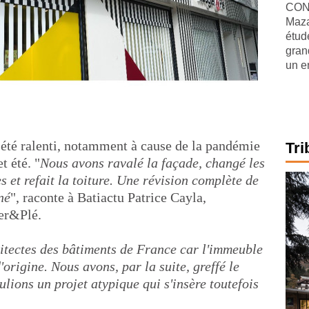
CONJ
Maza
étude
gran
un e
 a été ralenti, notamment à cause de la pandémie
Tri
t été. "
Nous avons ravalé la façade, changé les
s et refait la toiture. Une révision complète de
né
", raconte à Batiactu Patrice Cayla,
er&Plé.
itectes des bâtiments de France car l'immeuble
'origine. Nous avons, par la suite, greffé le
lions un projet atypique qui s'insère toutefois