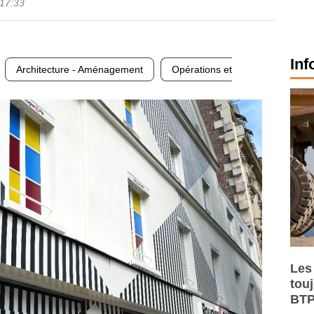
17:33
Inf
Architecture - Aménagement
Opérations et
Les
tou
BTP