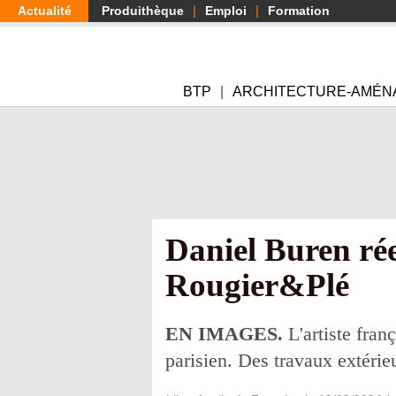
Aller
Actualité
Produithèque
Emploi
Formation
au
contenu
principal
BTP
ARCHITECTURE-AMÉN
Daniel Buren ré
Rougier&Plé
EN IMAGES.
L'artiste fran
parisien. Des travaux extérieu