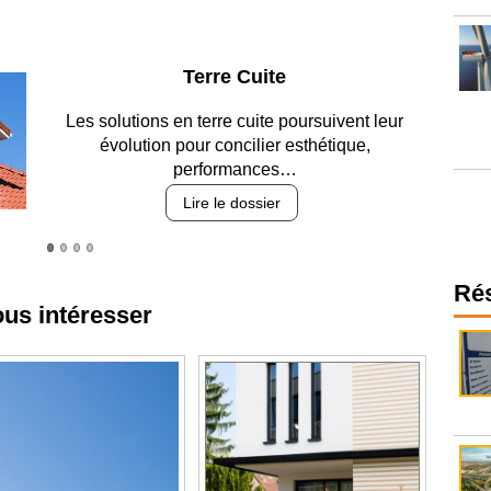
Parking et garages
Entre circulation, sécurisation des accès, durabilité
des revêtements et intégration…
Lire le dossier
ous intéresser
Ré