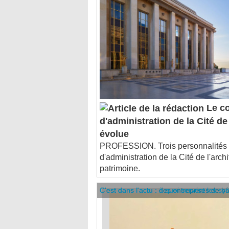
Le co
d'administration de la Cité de 
évolue
PROFESSION. Trois personnalités r
d'administration de la Cité de l'archi
patrimoine.
C'est dans l'actu : des entreprises de b
C'est dans l'actu : à quoi servent les sy