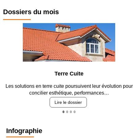
Dossiers du mois
e
Parking et gara
vent leur évolution pour
Entre circulation, sécurisation des a
erformances…
revêtements et intégr
Lire le dossier
Infographie