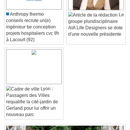
Caption Area Background
Color
Opacity
Anthropy thermo
Le
Font Size
conseils recrute un(e)
groupe pluridisciplinaire
ingénieur be conception
AIA Life Designers se dote
projets hospitaliers cvc f/h
d'une nouvelle présidente
Text Edge Style
à Lacourt (92)
Font Family
Reset
Done
Close Modal Dialog
Lyon :
End of dialog window.
Passagers des Villes
requalifie la cité-jardin de
Gerland pour lui offrir un
nouveau parc