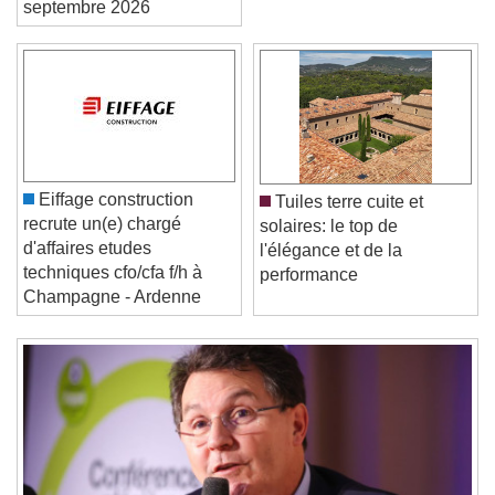
septembre 2026
Video Player is loading.
Play Video
Play
Skip Backward
Skip Forward
Unmute
Eiffage construction
Tuiles terre cuite et
Current Time
0:00
recrute un(e) chargé
solaires: le top de
/
d'affaires etudes
l'élégance et de la
Duration
-:-
techniques cfo/cfa f/h à
performance
Loaded
:
0%
Champagne - Ardenne
Stream Type
LIVE
Seek to live, currently behind live
LIVE
Remaining Time
-
0:00
1x
Playback Rate
Chapters
Chapters