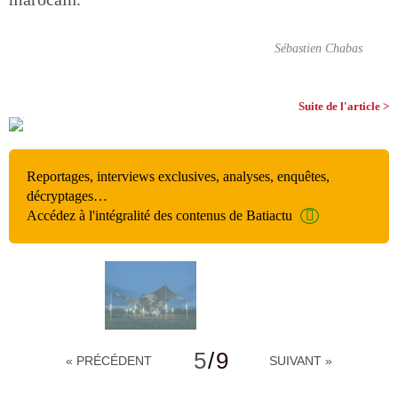
Sébastien Chabas
Suite de l'article >
Reportages, interviews exclusives, analyses, enquêtes,
décryptages…
Accédez à l'intégralité des contenus de Batiactu
5
/
9
« PRÉCÉDENT
SUIVANT »