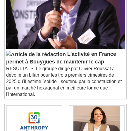
Descriptions
descriptions off
, selected
Subtitles
subtitles settings
, opens subtitles
settings dialog
subtitles off
, selected
Audio Track
L'activité en France
Picture-in-Picture
Fullscreen
permet à Bouygues de maintenir le cap
This is a modal window.
RÉSULTATS. Le groupe dirigé par Olivier Roussat a
Beginning of dialog window. Escape will cancel
dévoilé un bilan pour les trois premiers trimestres de
and close the window.
2025 qu'il estime "solide", soutenu par la construction et
Text
par un marché hexagonal en meilleure forme que
l'international.
Color
Opacity
Text Background
Color
Opacity