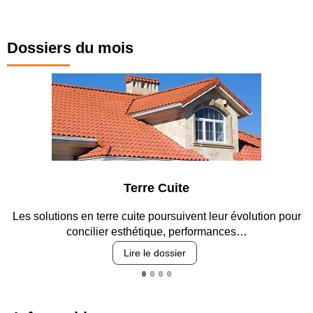
Dossiers du mois
 Cuite
Parking et 
poursuivent leur évolution pour
Entre circulation, sécurisation
que, performances…
revêtements et i
 dossier
Lire le dos