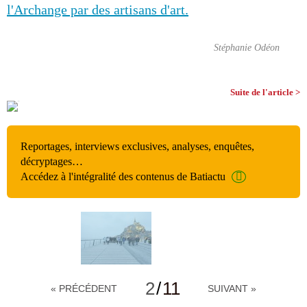
l'Archange par des artisans d'art.
Stéphanie Odéon
Suite de l'article >
Reportages, interviews exclusives, analyses, enquêtes,
décryptages…
Accédez à l'intégralité des contenus de Batiactu
2
/
11
« PRÉCÉDENT
SUIVANT »