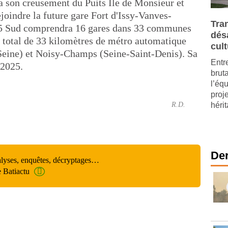
 son creusement du Puits Ile de Monsieur et
joindre la future gare Fort d'Issy-Vanves-
Tra
 15 Sud comprendra 16 gares dans 33 communes
dés
 total de 33 kilomètres de métro automatique
cult
Seine) et Noisy-Champs (Seine-Saint-Denis). Sa
Entre
 2025.
brut
l’éq
proj
R.D.
hérit
Der
alyses, enquêtes, décryptages…
e Batiactu