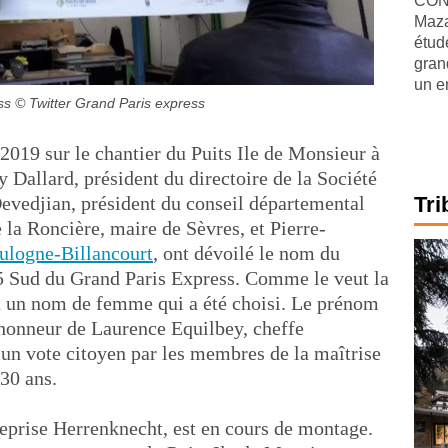
CONJ
Maza
étude
gran
un e
ss
© Twitter Grand Paris express
019 sur le chantier du Puits Ile de Monsieur à
 Dallard, président du directoire de la Société
evedjian, président du conseil départemental
Tri
la Roncière, maire de Sèvres, et Pierre-
ulogne-Billancourt
, ont dévoilé le nom du
15 Sud du Grand Paris Express. Comme le veut la
est un nom de femme qui a été choisi. Le prénom
'honneur de Laurence Equilbey, cheffe
 d'un vote citoyen par les membres de la maîtrise
30 ans.
reprise Herrenknecht, est en cours de montage.