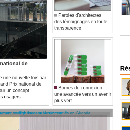
Paroles d'architectes :
des témoignages en toute
transparence
national de
Ré
re une nouvelle fois par
rand Prix national de
Bornes de connexion :
 sur un concept
une avancée vers un avenir
es usagers.
plus vert
âtiment se mobilisent sur les incendies en Gironde
stèmes intelligents dans le bâtiment ?