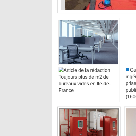
Gui
ingé
Toujours plus de m2 de
prise
bureaux vides en Île-de-
publ
France
(160