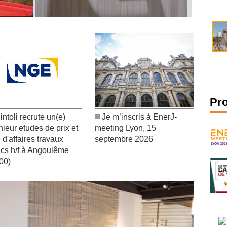
Pr
ntoli recrute un(e)
Je m’inscris à EnerJ-
nieur etudes de prix et
meeting Lyon, 15
 d'affaires travaux
septembre 2026
ics h/f à Angoulême
00)