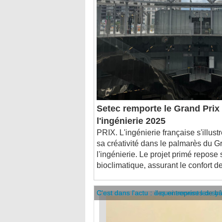
Setec remporte le Grand Prix 
l'ingénierie 2025
PRIX. L'ingénierie française s'illust
sa créativité dans le palmarès du G
l'ingénierie. Le projet primé repose
bioclimatique, assurant le confort d
C'est dans l'actu : des entreprises de b
C'est dans l'actu : à quoi servent les sy