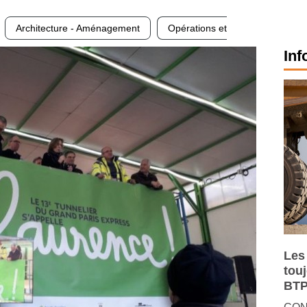
Architecture - Aménagement
Opérations et
Inf
Les
tou
BTP