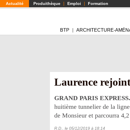
Aller
Actualité
Produithèque
Emploi
Formation
au
contenu
principal
BTP
ARCHITECTURE-AMÉN
Laurence rejoint 
GRAND PARIS EXPRESS
huitième tunnelier de la lign
de Monsieur et parcourra 4,2 
R.D.
, le
05/12/2019
à 18:14