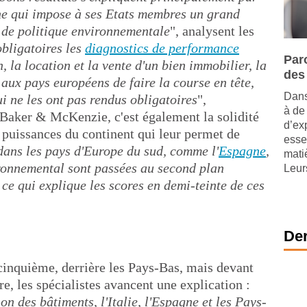
ne qui impose à ses Etats membres un grand
 de politique environnementale
", analysent les
bligatoires les
diagnostics de performance
Paro
, la location et la vente d'un bien immobilier, la
des
aux pays européens de faire la course en tête,
Dans
i ne les ont pas rendus obligatoires
",
à de
t Baker & McKenzie, c'est également la solidité
d’ex
puissances du continent qui leur permet de
esse
dans les pays d'Europe du sud, comme l'
Espagne
,
mati
ronnemental sont passées au second plan
Leurs
ce qui explique les scores en demi-teinte de ces
Der
inquième, derrière les Pays-Bas, mais devant
e, les spécialistes avancent une explication :
n des bâtiments, l'Italie, l'Espagne et les Pays-