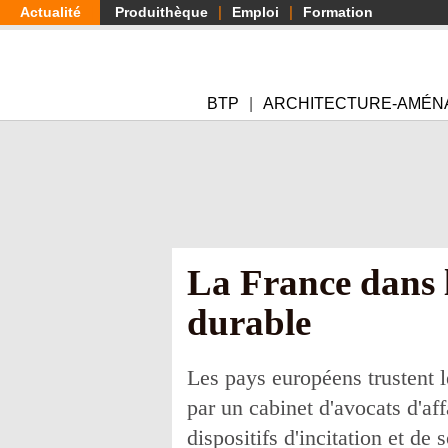
Aller
Actualité
Produithèque
Emploi
Formation
au
contenu
principal
BTP
ARCHITECTURE-AMÉN
La France dans l
durable
Les pays européens trustent l
par un cabinet d'avocats d'a
dispositifs d'incitation et de