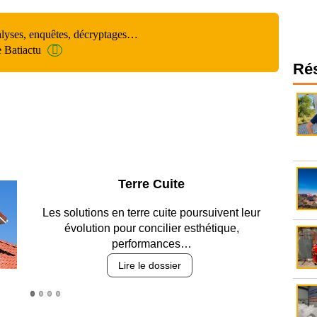
alyses, enquêtes, décryptages…
e Batiactu
Ré
Parking et garages
Entre circulation, sécurisation des accès, durabilité
des revêtements et intégration…
Lire le dossier