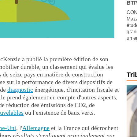
BTP
CONJ
Maza
étude
gran
un e
cKenzie a publié la première édition de son
mobilier durable, un classement qui évalue les
s de seize pays en matière de construction
Tri
se sur la performance de divers dispositifs de
 de
diagnostic
énergétique, d'incitation fiscale et
Elle prend également en compte d'autres aspects,
x de réduction des émissions de CO2, de
ouvelables
ou l'existence de baux verts.
me-Uni
, l'
Allemagne
et la France qui décrochent
bons résultats s'expliquent principalement par