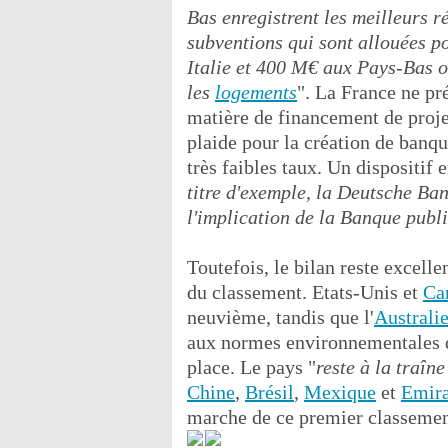
Bas enregistrent les meilleurs r
subventions qui sont allouées p
Italie et 400 M€ aux Pays-Bas o
les
logements
". La France ne pr
matière de financement de proje
plaide pour la création de banque
très faibles taux. Un dispositif
titre d'exemple, la Deutsche Ba
l'implication de la Banque publi
Toutefois, le bilan reste excell
du classement. Etats-Unis et
Ca
neuvième, tandis que l'
Australi
aux normes environnementales d
place. Le pays "
reste à la traîn
Chine
,
Brésil
,
Mexique
et
Emira
marche de ce premier classemen