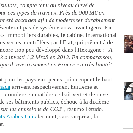
ésultats, compte tenu du niveau élevé de
our ces types de travaux. Près de 900 M€ en
nt été accordés afin de moderniser durablement
ésenterait pas de système aussi avantageux. En
ts immobiliers durables, le cabinet international
s vertes, contrôlées par l'Etat, qui prêtent à de
 encore trop peu développé dans l'Hexagone : "
A
nk a investi 1,2 Mrd$ en 2013. En comparaison,
que d'investissement en France est très limité
".
ent pour les pays européens qui occupent le haut
nada
arrivent respectivement huitième et
e
, pionnière en matière de bail vert et de mise
e ses bâtiments publics, échoue à la dixième
e sur les émissions de CO2
", résume l'étude.
ts Arabes Unis
ferment, sans surprise, la
t.