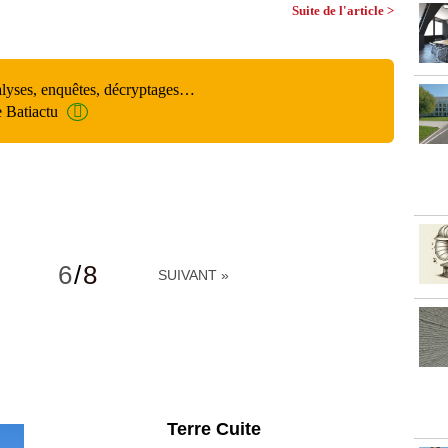
Suite de l'article >
alyses, enquêtes, décryptages…
e Batiactu
6
/
8
SUIVANT »
Parking et garages