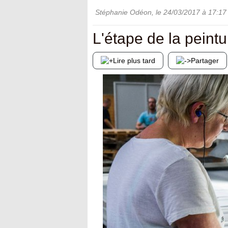
Stéphanie Odéon
, le
24/03/2017
à 17:17
L'étape de la peintu
Lire plus tard
Partager