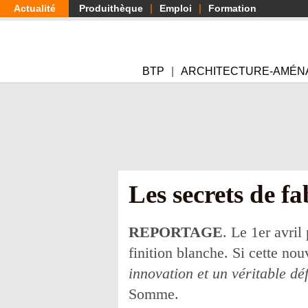
Aller
Actualité
Produithèque
Emploi
Formation
au
contenu
principal
BTP
ARCHITECTURE-AMÉN
Les secrets de fa
REPORTAGE
. Le 1er avril
finition blanche. Si cette no
innovation et un véritable déf
Somme.