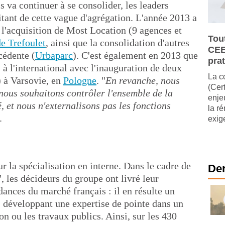
 va continuer à se consolider, les leaders
tant de cette vague d'agrégation. L'année 2013 a
 l'acquisition de Most Location (9 agences et
Tou
de Trefoulet
, ainsi que la consolidation d'autres
CEE
cédente (
Urbaparc
). C'est également en 2013 que
pra
 à l'international avec l'inauguration de deux
La c
à Varsovie, en
Pologne
. "
En revanche, nous
(Cer
 nous souhaitons contrôler l'ensemble de la
enje
, et nous n'externalisons pas les fonctions
la r
.
exig
r la spécialisation en interne. Dans le cadre de
Der
 les décideurs du groupe ont livré leur
dances du marché français : il en résulte un
, développant une expertise de pointe dans un
n ou les travaux publics. Ainsi, sur les 430