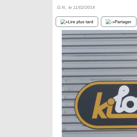
G.N.
, le
11/02/2014
Lire plus tard
Partager