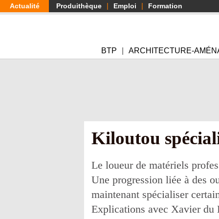
Aller
Actualité
Produithèque
Emploi
Formation
au
contenu
principal
BTP
ARCHITECTURE-AMÉN
Kiloutou spécial
Le loueur de matériels profe
Une progression liée à des ou
maintenant spécialiser certai
Explications avec Xavier du B