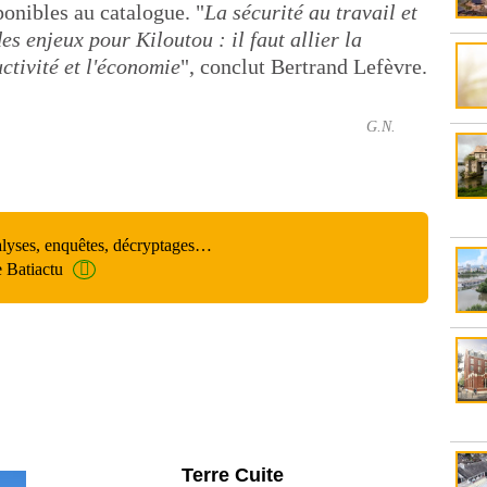
onibles au catalogue. "
La sécurité au travail et
s enjeux pour Kiloutou : il faut allier la
ctivité et l'économie
", conclut Bertrand Lefèvre.
G.N.
alyses, enquêtes, décryptages…
e Batiactu
Parking et garages