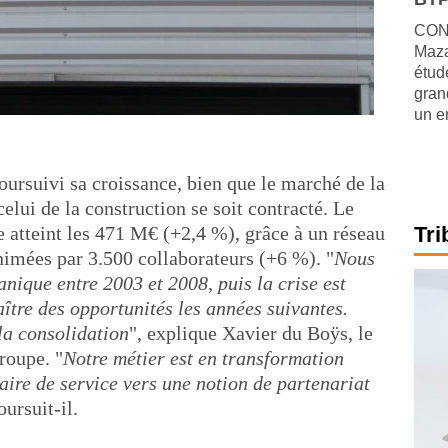
CONJ
Maza
étude
gran
un e
oursuivi sa croissance, bien que le marché de la
 celui de la construction se soit contracté. Le
e atteint les 471 M€ (+2,4 %), grâce à un réseau
Tri
imées par 3.500 collaborateurs (+6 %). "
Nous
nique entre 2003 et 2008, puis la crise est
ître des opportunités les années suivantes.
a consolidation
", explique Xavier du Boÿs, le
roupe. "
Notre métier est en transformation
aire de service vers une notion de partenariat
oursuit-il.