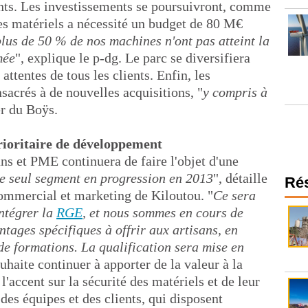
ients. Les investissements se poursuivront, comme
s matériels a nécessité un budget de 80 M€
plus de 50 % de nos machines n'ont pas atteint la
mée
", explique le p-dg. Le parc se diversifiera
attentes de tous les clients. Enfin, les
sacrés à de nouvelles acquisitions, "
y compris à
r du Boÿs.
rioritaire de développement
ns et PME continuera de faire l'objet d'une
le seul segment en progression en 2013
", détaille
Ré
commercial et marketing de Kiloutou. "
Ce sera
intégrer la
RGE
, et nous sommes en cours de
ntages spécifiques à offrir aux artisans, en
 de formations. La qualification sera mise en
ouhaite continuer à apporter de la valeur à la
'accent sur la sécurité des matériels et de leur
 des équipes et des clients, qui disposent