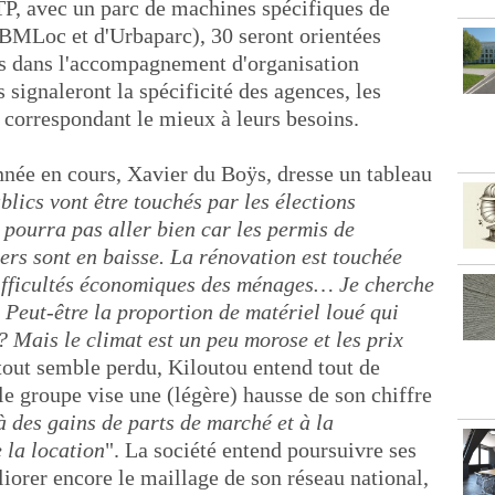
TP, avec un parc de machines spécifiques de
 BMLoc et d'Urbaparc), 30 seront orientées
ées dans l'accompagnement d'organisation
 signaleront la spécificité des agences, les
es correspondant le mieux à leurs besoins.
nnée en cours, Xavier du Boÿs, dresse un tableau
blics vont être touchés par les élections
 pourra pas aller bien car les permis de
iers sont en baisse. La rénovation est touchée
difficultés économiques des ménages… Je cherche
 Peut-être la proportion de matériel loué qui
? Mais le climat est un peu morose et les prix
 tout semble perdu, Kiloutou entend tout de
le groupe vise une (légère) hausse de son chiffre
à des gains de parts de marché et à la
 la location
". La société entend poursuivre ses
iorer encore le maillage de son réseau national,