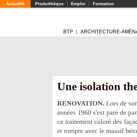
Aller
Actualité
Produithèque
Emploi
Formation
au
contenu
principal
BTP
ARCHITECTURE-AMÉN
Une isolation th
RENOVATION.
Lors de son 
années 1960 s'est paré de p
ce traitement coloré des faç
et rompre avec le massif bét