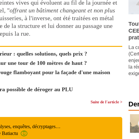
intes vives qui évoluent au fil de la journée et
el, "
offrant un bâtiment changeant et non plus
isseries, à l'inverse, ont été traitées en métal
Tou
e de la structure et lui donner au passage une
CEE
puis la rue.
pra
La c
ieur : quelles solutions, quels prix ?
(Cer
enje
r une tour de 100 mètres de haut ?
la r
n rouge flamboyant pour la façade d'une maison
exig
 sera possible de déroger au PLU
Suite de l'article >
Der
alyses, enquêtes, décryptages…
e Batiactu