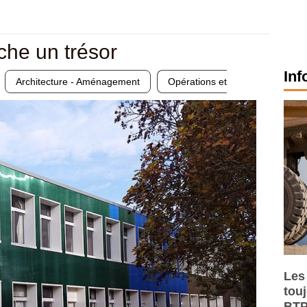
ache un trésor
Inf
Architecture - Aménagement
Opérations et
Les
tou
BTP