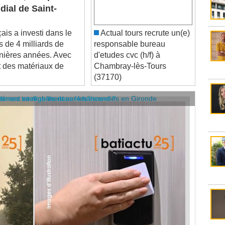
is a investi dans le
Actual tours recrute un(e)
 de 4 milliards de
responsable bureau
rnières années. Avec
d'etudes cvc (h/f) à
nt des matériaux de
Chambray-lès-Tours
(37170)
âtiment se mobilisent sur les incendies en Gironde
stèmes intelligents dans le bâtiment ?