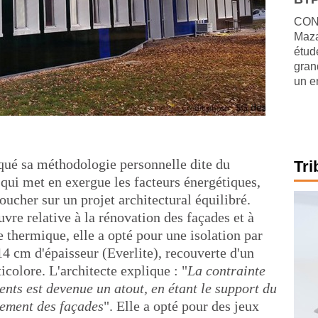
CONJ
Maza
étude
gran
un e
qué sa méthodologie personnelle dite du
Tri
ui met en exergue les facteurs énergétiques,
oucher sur un projet architectural équilibré.
vre relative à la rénovation des façades et à
 thermique, elle a opté pour une isolation par
 14 cm d'épaisseur (Everlite), recouverte d'un
colore. L'architecte explique : "
La contrainte
ts est devenue un atout, en étant le support du
rement des façades
". Elle a opté pour des jeux