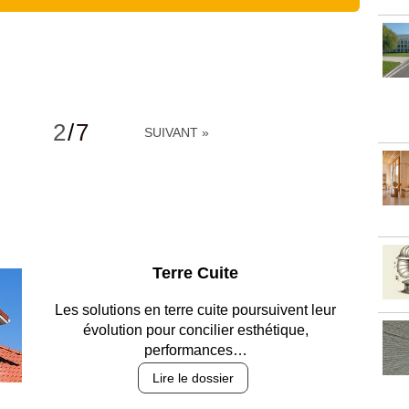
2
/
7
SUIVANT »
Parking et garages
Entre circulation, sécurisation des accès, durabilité
des revêtements et intégration…
Lire le dossier