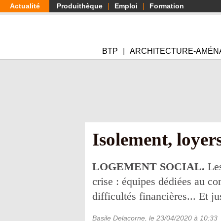
Aller
Actualité
Produithèque
Emploi
Formation
au
contenu
principal
BTP
ARCHITECTURE-AMÉN
Isolement, loyer
LOGEMENT SOCIAL.
Les
crise : équipes dédiées au con
difficultés financières... Et j
Basile Delacorne
, le
23/04/2020
à 10:33