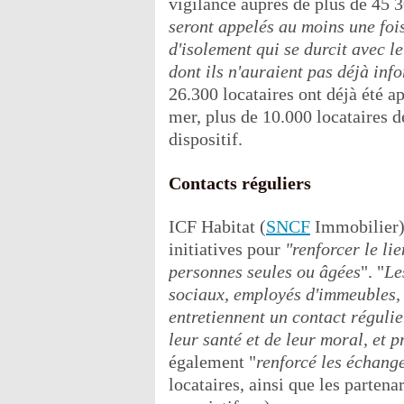
vigilance auprès de plus de 45 3
seront appelés au moins une fois
d'isolement qui se durcit avec l
dont ils n'auraient pas déjà inf
26.300 locataires ont déjà été a
mer, plus de 10.000 locataires d
dispositif.
Contacts réguliers
ICF Habitat (
SNCF
Immobilier),
initiatives pour
"renforcer le lie
personnes seules ou âgées
". "
Le
sociaux, employés d'immeubles, 
entretiennent un contact régulie
leur santé et de leur moral, et p
également "
renforcé les échang
locataires, ainsi que les parten