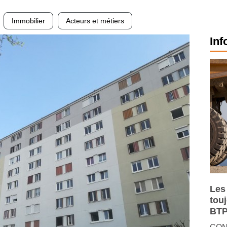
Immobilier
Acteurs et métiers
Inf
Les
tou
BTP