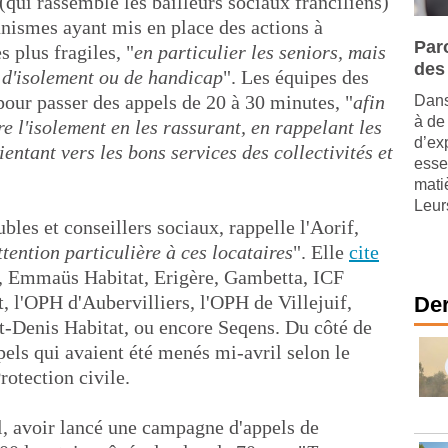
 (qui rassemble les bailleurs sociaux franciliens)
anismes ayant mis en place des actions à
Paro
s plus fragiles, "
en particulier les seniors, mais
des
n d'isolement ou de handicap
". Les équipes des
pour passer des appels de 20 à 30 minutes, "
afin
Dans
à de
re l'isolement en les rassurant, en rappelant les
d’ex
ientant vers les bons services des collectivités et
esse
mati
Leurs
les et conseillers sociaux, rappelle l'Aorif,
ttention particulière à ces locataires
". Elle
cite
, Emmaüs Habitat, Erigère, Gambetta, ICF
, l'OPH d'Aubervilliers, l'OPH de Villejuif,
Der
t-Denis Habitat, ou encore Seqens. Du côté de
pels qui avaient été menés mi-avril selon le
rotection civile.
l, avoir lancé une campagne d'appels de