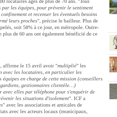
00 locataires âgés de plus de 70 ans. "
Tous
 par les équipes, pour prévenir le sentiment
e confinement et recenser les éventuels besoins
ormé leurs proches
", précise le bailleur. Plus de
ppelés, soit 58% à ce jour, en métropole. Outre-
e plus de 60 ans ont également bénéficié de ce
 affirme le 15 avril avoir "
multiplié
" les
n avec les locataires, en particulier les
s équipes en charge de cette mission (conseillers
gardiens, gestionnaires clientèle…)
r avec elles par téléphone pour s'enquérir de
révenir les situations d'isolement
". ICF a
es
" avec les associations et amicales de
ariats avec les acteurs locaux (municipaux,