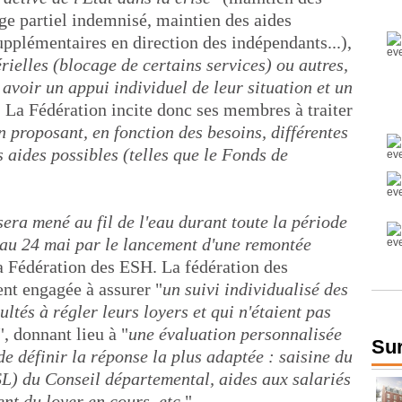
e partiel indemnisé, maintien des aides
supplémentaires en direction des indépendants...),
rielles (blocage de certains services) ou autres,
 avoir un appui individuel de leur situation et un
. La Fédération incite donc ses membres à traiter
n proposant, en fonction des besoins, différentes
s aides possibles (telles que le Fonds de
sera mené au fil de l'eau durant toute la période
u'au 24 mai par le lancement d'une remontée
la Fédération des ESH. La fédération des
nt engagée à assurer "
un suivi individualisé des
ultés à régler leurs loyers et qui n'étaient pas
", donnant lieu à "
une évaluation personnalisée
Sur
e définir la réponse la plus adaptée : saisine du
L) du Conseil départemental, aides aux salariés
t du loyer en cours, etc.
"