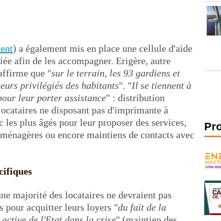
ent
) a également mis en place une cellule d'aide
iée afin de les accompagner. Erigère, autre
 affirme que "
sur le terrain, les 93 gardiens et
teurs privilégiés des habitants
". "
Il se tiennent à
 pour leur porter assistance
" : distribution
s locataires ne disposant pas d'imprimante à
c les plus âgés pour leur proposer des services,
Pr
 ménagères ou encore maintiens de contacts avec
cifiques
ne majorité des locataires ne devraient pas
s pour acquitter leurs loyers "
du fait de la
 active de l'Etat dans la crise
" (maintien des