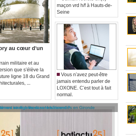
Seine
tory au cœur d'un
ain militaire et au
ersion que s'élève la
Vous n'avez peut-être
future ligne 18 du Grand
jamais entendu parler de
itecturales, ...
LOXONE. C'est tout à fait
normal.
âtiment se mobilisent sur les incendies en Gironde
stèmes intelligents dans le bâtiment ?