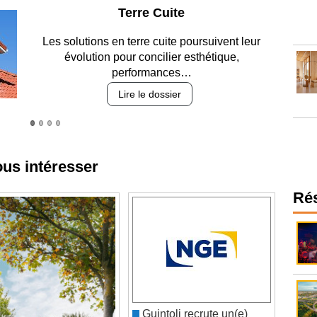
Parking et garages
Entre circulation, sécurisation des accès, durabilité
des revêtements et intégration…
Lire le dossier
ous intéresser
Ré
Guintoli recrute un(e)
maçon vrd h/f à Hauts-de-