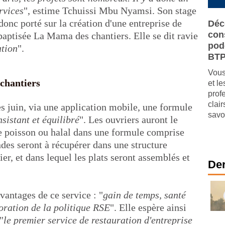
rvices
", estime Tchuissi Mbu Nyamsi. Son stage
donc porté sur la création d'une entreprise de
Déc
cons
 baptisée La Mama des chantiers. Elle se dit ravie
pod
ation
".
BT
Vous
chantiers
et l
prof
clai
s juin, via une application mobile, une formule
savo
sistant et équilibré
". Les ouvriers auront le
e poisson ou halal dans une formule comprise
des seront à récupérer dans une structure
ier, et dans lequel les plats seront assemblés et
Der
vantages de ce service : "
gain de temps, santé
ioration de la politique RSE
". Elle espère ainsi
"
le premier service de restauration d'entreprise