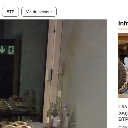
BTP
Vie du secteur
Inf
Les
tou
BTP