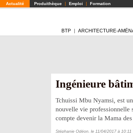
Aller
Actualité
Produithèque
Emploi
Formation
au
contenu
principal
BTP
ARCHITECTURE-AMÉN
Ingénieure bâtime
Tchuissi Mbu Nyamsi, est un
nouvelle vie professionnelle 
compte devenir la Mama des c
Stéphanie Odéon
, le
11/04/2017
à 10:11