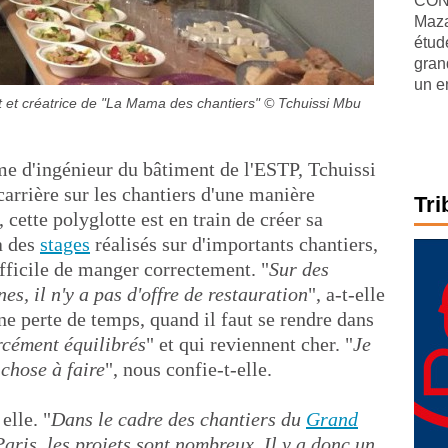
CONJ
Maza
étude
gran
un e
 et créatrice de "La Mama des chantiers"
© Tchuissi Mbu
e d'ingénieur du bâtiment de l'ESTP, Tchuissi
rière sur les chantiers d'une manière
Tri
 cette polyglotte est en train de créer sa
 à des
stages
réalisés sur d'importants chantiers,
difficile de manger correctement. "
Sur des
s, il n'y a pas d'offre de restauration
", a-t-elle
une perte de temps, quand il faut se rendre dans
rcément équilibrés
" et qui reviennent cher. "
Je
 chose à faire
", nous confie-t-elle.
elle. "
Dans le cadre des chantiers du
Grand
aris, les projets sont nombreux. Il y a donc un