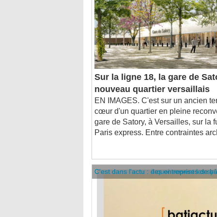
Sur la ligne 18, la gare de Sa
nouveau quartier versaillais
EN IMAGES. C'est sur un ancien terr
cœur d'un quartier en pleine reconv
gare de Satory, à Versailles, sur la 
Paris express. Entre contraintes arch
C'est dans l'actu : des entreprises de b
C'est dans l'actu : à quoi servent les sy