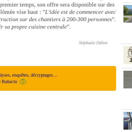
premier temps, son offre sera disponible sur des
plômée vise haut : "
L'idée est de commencer avec
truction sur des chantiers à 200-300 personnes
".
ir sa propre cuisine centrale
".
Stéphanie Odéon
alyses, enquêtes, décryptages…
e Batiactu