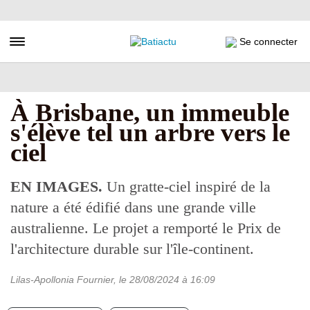
Aller
au
contenu
Toggle navigation
Se connecter
principal
À Brisbane, un immeuble
s'élève tel un arbre vers le
ciel
EN IMAGES.
Un gratte-ciel inspiré de la
nature a été édifié dans une grande ville
australienne. Le projet a remporté le Prix de
l'architecture durable sur l'île-continent.
Lilas-Apollonia Fournier
, le
28/08/2024
à 16:09