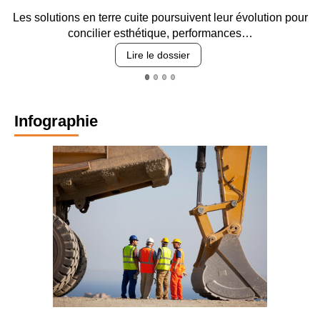
cuite poursuivent leur évolution pour
Entre circulation, sécuri
sthétique, performances…
revêtement
Lire le dossier
Lire
Infographie