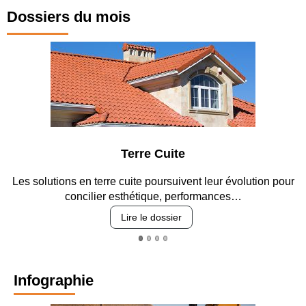
Dossiers du mois
Terre Cuite
Parkin
cuite poursuivent leur évolution pour
Entre circulation, sécuri
sthétique, performances…
revêtement
Lire le dossier
Lire
Infographie