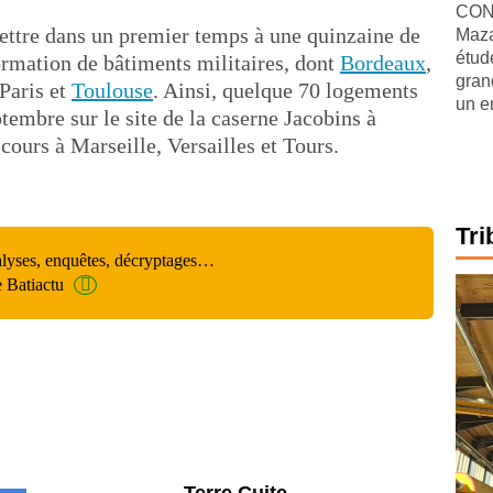
CONJ
mettre dans un premier temps à une quinzaine de
Maza
étude
formation de bâtiments militaires, dont
Bordeaux
,
gran
 Paris et
Toulouse
. Ainsi, quelque 70 logements
un e
ptembre sur le site de la caserne Jacobins à
cours à Marseille, Versailles et Tours.
Tri
alyses, enquêtes, décryptages…
e Batiactu