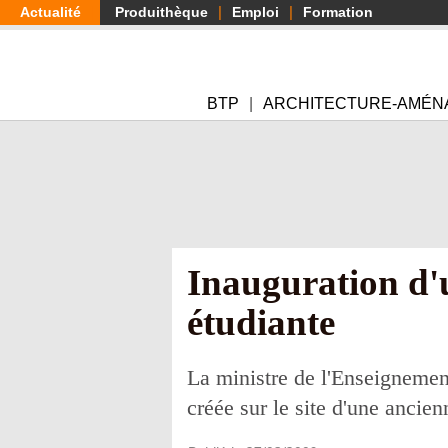
Aller
Actualité
Produithèque
Emploi
Formation
au
contenu
principal
BTP
ARCHITECTURE-AMÉN
Inauguration d'
étudiante
La ministre de l'Enseignement
créée sur le site d'une ancien