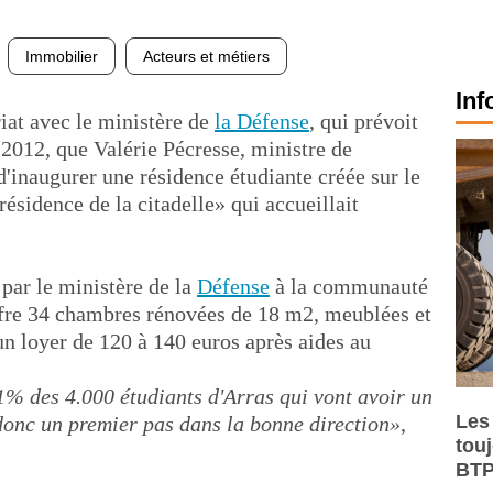
Immobilier
Acteurs et métiers
Inf
riat avec le ministère de
la Défense
, qui prévoit
 2012, que Valérie Pécresse, ministre de
'inaugurer une résidence étudiante créée sur le
résidence de la citadelle» qui accueillait
par le ministère de la
Défense
à la communauté
ffre 34 chambres rénovées de 18 m2, meublées et
un loyer de 120 à 140 euros après aides au
1% des 4.000 étudiants d'Arras qui vont avoir un
Les
donc un premier pas dans la bonne direction»
,
tou
BTP