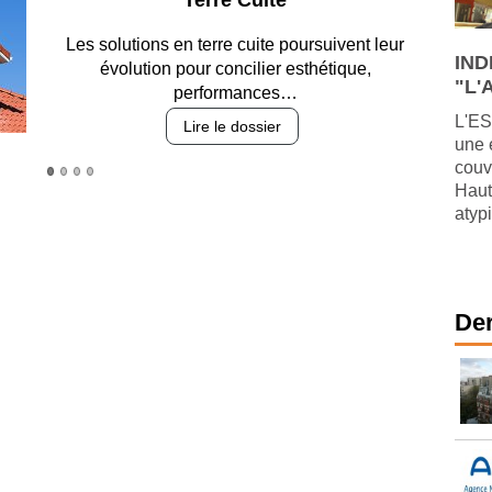
Parking et garages
Entre circulation, sécurisation des accès,
IND
durabilité des revêtements et intégration…
"L'A
Lire le dossier
L'ES
une 
couv
Haut
atypi
Der