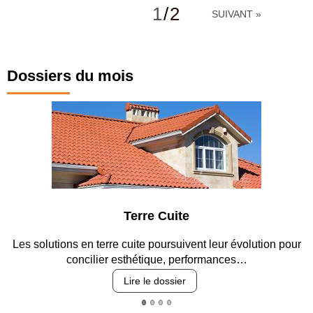
1
/
2
SUIVANT »
Dossiers du mois
Terre Cuite
Pa
terre cuite poursuivent leur évolution pour
Entre circulation, 
ier esthétique, performances…
revêt
Lire le dossier