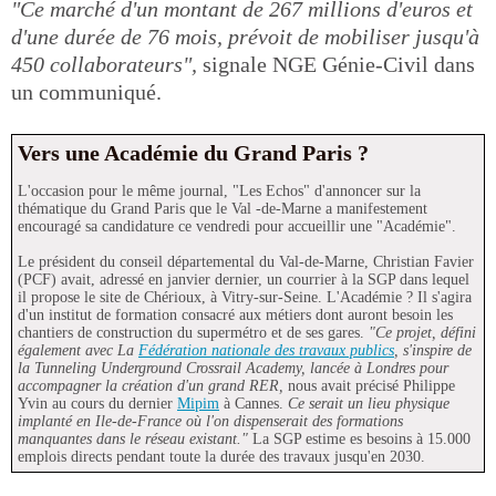
"Ce marché d'un montant de 267 millions d'euros et
d'une durée de 76 mois, prévoit de mobiliser jusqu'à
450 collaborateurs",
signale NGE Génie-Civil dans
un communiqué.
Vers une Académie du Grand Paris ?
L'occasion pour le même journal, "Les Echos" d'annoncer sur la
thématique du Grand Paris que le Val -de-Marne a manifestement
encouragé sa candidature ce vendredi pour accueillir une "Académie".
Le président du conseil départemental du Val-de-Marne, Christian Favier
(PCF) avait, adressé en janvier dernier, un courrier à la SGP dans lequel
il propose le site de Chérioux, à Vitry-sur-Seine. L'Académie ? Il s'agira
d'un institut de formation consacré aux métiers dont auront besoin les
chantiers de construction du supermétro et de ses gares.
"Ce projet, défini
également avec La
Fédération nationale des travaux publics
, s'inspire de
la Tunneling Underground Crossrail Academy, lancée à Londres pour
accompagner la création d'un grand RER,
nous avait précisé Philippe
Yvin au cours du dernier
Mipim
à Cannes.
Ce serait un lieu physique
implanté en Ile-de-France où l'on dispenserait des formations
manquantes dans le réseau existant."
La SGP estime es besoins à 15.000
emplois directs pendant toute la durée des travaux jusqu'en 2030.