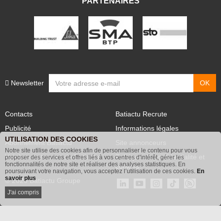
PARTENAIRES
Newsletter
Contacts
Batiactu Recrute
Publicité
Informations légales
UTILISATION DES COOKIES
Abonnement Batiactu
Site annonceurs
Notre site utilise des cookies afin de personnaliser le contenu pour vous
Voir les contenus+ de Batiactu
Politique de confidentialité et
proposer des services et offres liés à vos centres d'intérêt, gérer les
fonctionnalités de notre site et réaliser des analyses statistiques. En
cookies
poursuivant votre navigation, vous acceptez l’utilisation de ces cookies.
En
savoir plus
© 2026 Batiactu Groupe
J'ai compris