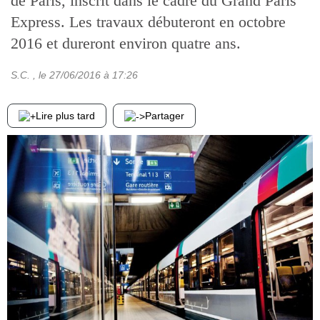
de Paris, inscrit dans le cadre du Grand Paris
Express. Les travaux débuteront en octobre
2016 et dureront environ quatre ans.
S.C.
, le
27/06/2016
à 17:26
Lire plus tard
Partager