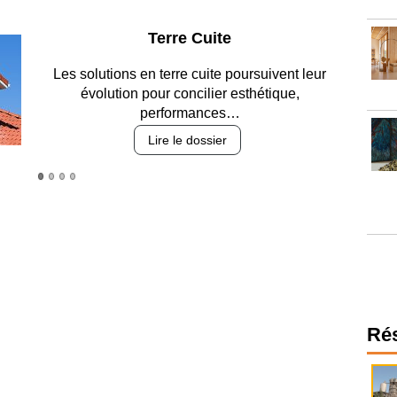
Parking et garages
Entre circulation, sécurisation des accès, durabilité
des revêtements et intégration…
Lire le dossier
Ré