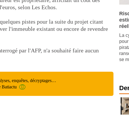
ureur est propriétaire, affichait un coût des
d'euros, selon Les Echos.
Ris
est
elques pistes pour la suite du projet citant
réel
nover l'immeuble existant ou encore de revendre
La c
pour 
pira
nterrogé par l'AFP, n'a souhaité faire aucun
rans
se mu
alyses, enquêtes, décryptages…
e Batiactu
Der