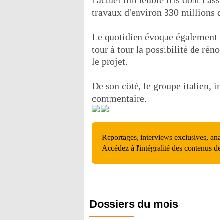
l'actuel immeuble Iris dont l'ass
travaux d'environ 330 millions 
Le quotidien évoque également qu
tour à tour la possibilité de ré
le projet.
De son côté, le groupe italien, i
commentaire.
Reportages, interviews exclusives, an
Accédez à l'intégralité des contenus d
Dossiers du mois