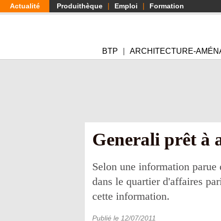
Aller
Actualité
Produithèque
Emploi
Formation
au
contenu
principal
BTP
ARCHITECTURE-AMÉN
Generali prêt à 
Selon une information parue d
dans le quartier d'affaires pa
cette information.
Publié le
12/07/2011