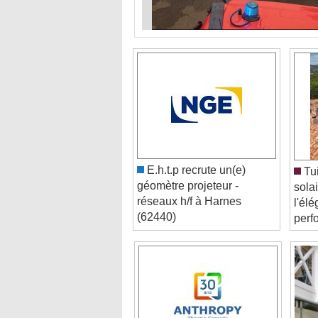
E.h.t.p recrute un(e)
Tui
géomètre projeteur -
solai
réseaux h/f à Harnes
l'él
(62440)
perf