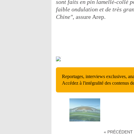
sont faits en pin lamellé-collé p
faible ondulation et de très gran
Chine"
, assure Arep.
Reportages, interviews exclusives, an
Accédez à l'intégralité des contenus d
« PRÉCÉDENT