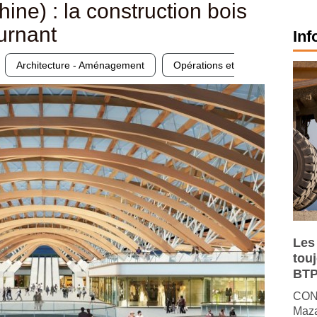
ne) : la construction bois
ournant
Inf
Architecture - Aménagement
Opérations et
Les
tou
BTP
CONJ
Maza