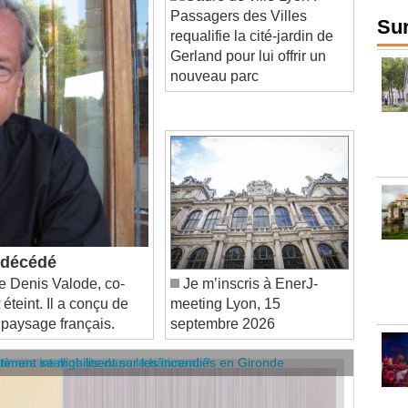
requalifie la cité-jardin de
Sur
Gerland pour lui offrir un
nouveau parc
t décédé
 Denis Valode, co-
Je m’inscris à EnerJ-
 éteint. Il a conçu de
meeting Lyon, 15
 paysage français.
septembre 2026
âtiment se mobilisent sur les incendies en Gironde
stèmes intelligents dans le bâtiment ?