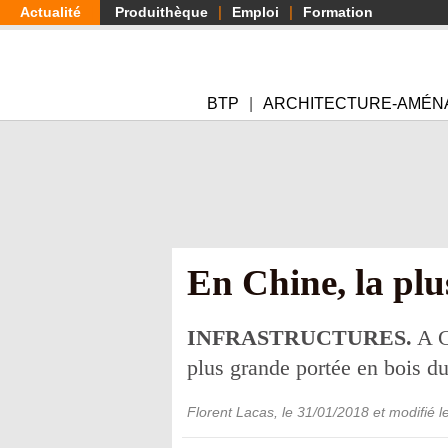
Aller
Actualité
Produithèque
Emploi
Formation
au
contenu
principal
BTP
ARCHITECTURE-AMÉN
En Chine, la plu
INFRASTRUCTURES.
A C
plus grande portée en bois du
Florent Lacas
, le
31/01/2018
et modifié l