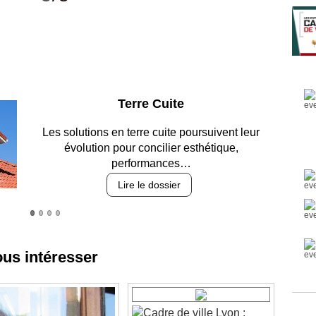
Parking et garages
Entre circulation, sécurisation des accès, durabilité
des revêtements et intégration…
Lire le dossier
ous intéresser
Lyon :
Passagers des Villes