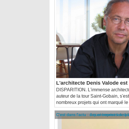
L'architecte Denis Valode es
DISPARITION. L'immense architecte
auteur de la tour Saint-Gobain, s'est
nombreux projets qui ont marqué le
C'est dans l'actu : des entreprises de b
C'est dans l'actu : à quoi servent les sy