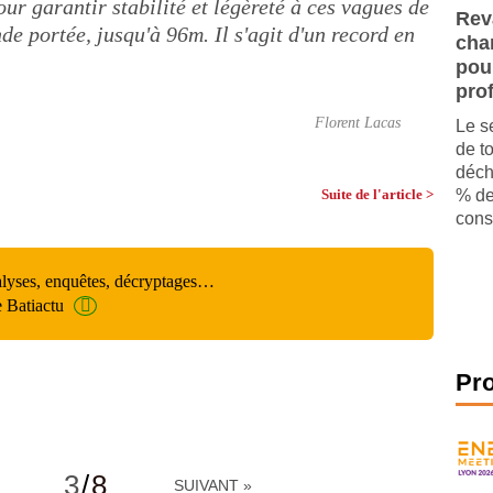
our garantir stabilité et légèreté à ces vagues de
Rev
de portée, jusqu'à 96m. Il s'agit d'un record en
cha
pou
pro
Florent Lacas
Le s
de t
déch
Suite de l'article >
% de
const
alyses, enquêtes, décryptages…
e Batiactu
Pr
3
/
8
SUIVANT »