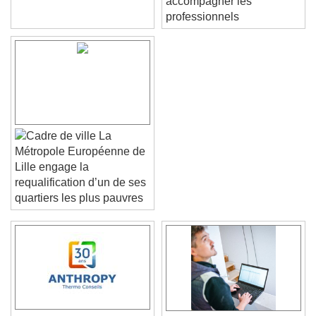
accompagner les
professionnels
La
Métropole Européenne de
Lille engage la
requalification d’un de ses
quartiers les plus pauvres
Video Player is loading.
Play Video
Play
Skip Backward
Skip Forward
Unmute
Current Time
0:00
/