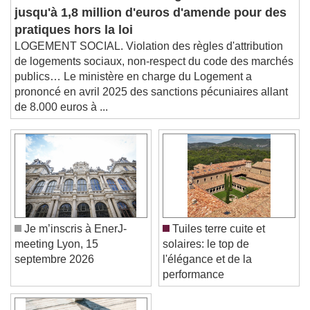
Logement social :
Beginning of dialog window. Escape will cancel
jusqu'à 1,8 million d'euros d'amende pour des
and close the window.
pratiques hors la loi
Text
LOGEMENT SOCIAL. Violation des règles d'attribution
de logements sociaux, non-respect du code des marchés
Color
Opacity
publics… Le ministère en charge du Logement a
Text Background
prononcé en avril 2025 des sanctions pécuniaires allant
de 8.000 euros à ...
Color
Opacity
Caption Area Background
Color
Opacity
Font Size
Je m’inscris à EnerJ-
Tuiles terre cuite et
Text Edge Style
meeting Lyon, 15
solaires: le top de
septembre 2026
l'élégance et de la
performance
Font Family