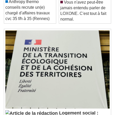
Duration
-:-
Anthropy thermo
Vous n'avez peut-être
Loaded
:
0%
conseils recrute un(e)
Stream Type
LIVE
jamais entendu parler de
chargé d'affaires travaux
Seek to live, currently behind live
LIVE
LOXONE. C'est tout à fait
cvc 35 f/h à 35 (Rennes)
Remaining Time
-
0:00
normal.
1x
Playback Rate
Chapters
Chapters
Descriptions
descriptions off
, selected
Subtitles
subtitles settings
, opens subtitles
settings dialog
subtitles off
, selected
Audio Track
Picture-in-Picture
Fullscreen
This is a modal window.