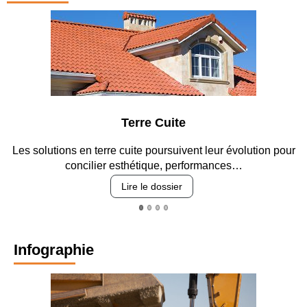
ite
Parking et ga
suivent leur évolution pour
Entre circulation, sécurisation de
, performances…
revêtements et int
sier
Lire le dossie
Infographie