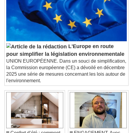
descriptions off
, selected
Subtitles
subtitles settings
, opens subtitles
settings dialog
subtitles off
, selected
Audio Track
L'Europe en route
Picture-in-Picture
Fullscreen
pour simplifier la législation environnementale
This is a modal window.
UNION EUROPÉENNE. Dans un souci de simplification,
Beginning of dialog window. Escape will cancel
la Commission européenne (CE) a dévoilé en décembre
and close the window.
2025 une série de mesures concernant les lois autour de
Text
l'environnement.
Color
Opacity
Text Background
Color
Opacity
Caption Area Background