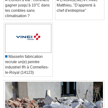
Confort d’été : comment
ENGAGEMENT. Avec
Color
Opacity
gagner jusqu’à 10°C dans
Matthieu, "D'apprenti à
Font Size
les combles sans
chef d'entreprise"
climatisation ?
Text Edge Style
Font Family
Masselin fabrication
Reset
Done
recrute un(e) peintre
Close Modal Dialog
industriel f/h à Cormelles-
End of dialog window.
le-Royal (14123)