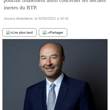
pourrait finalement aussi concerner les déchets
inertes du BTP.
Jessica Ibelaïdene
, le
02/02/2021
à 16:41
Lire plus tard
Partager