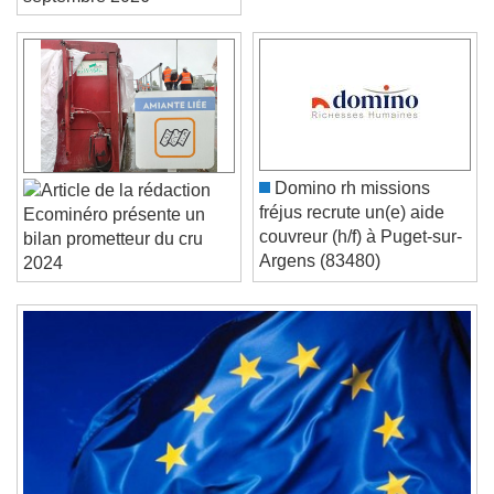
septembre 2026
Video Player is loading.
Play Video
Play
Skip Backward
Skip Forward
Unmute
Current Time
0:00
Domino rh missions
/
fréjus recrute un(e) aide
Ecominéro présente un
Duration
-:-
couvreur (h/f) à Puget-sur-
bilan prometteur du cru
Loaded
:
0%
Argens (83480)
Stream Type
LIVE
2024
Seek to live, currently behind live
LIVE
Remaining Time
-
0:00
1x
Playback Rate
Chapters
Chapters
Descriptions