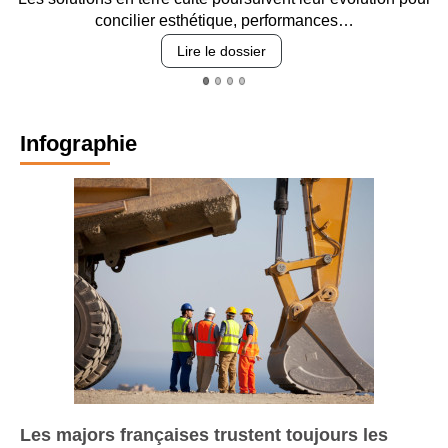
Entre circulation
cilier esthétique, performances…
re
Lire le dossier
Infographie
Les majors françaises trustent toujours les