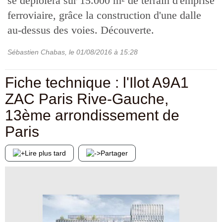
se déploiera sur 15.000 m² de terrain d'emprise
ferroviaire, grâce la construction d'une dalle
au-dessus des voies. Découverte.
Sébastien Chabas
, le
01/08/2016
à 15:28
Fiche technique : l'Ilot A9A1
ZAC Paris Rive-Gauche,
13ème arrondissement de
Paris
Lire plus tard
Partager