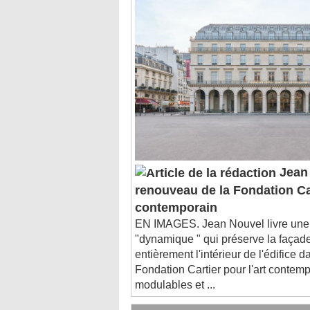
Jean 
renouveau de la Fondation Car
contemporain
EN IMAGES. Jean Nouvel livre une 
"dynamique " qui préserve la façade
entièrement l'intérieur de l'édifice da
Fondation Cartier pour l'art contem
modulables et ...
C'est dans l'actu : des entreprises de b
C'est dans l'actu : à quoi servent les sy