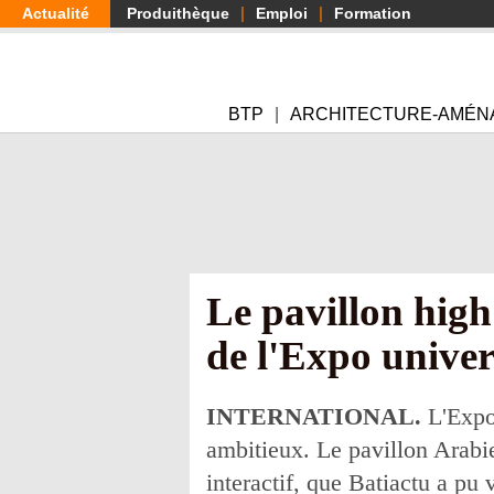
Aller
Actualité
Produithèque
Emploi
Formation
au
contenu
principal
BTP
ARCHITECTURE-AMÉN
Le pavillon high
de l'Expo univer
INTERNATIONAL.
L'Expos
ambitieux. Le pavillon Arabie
interactif, que Batiactu a pu v