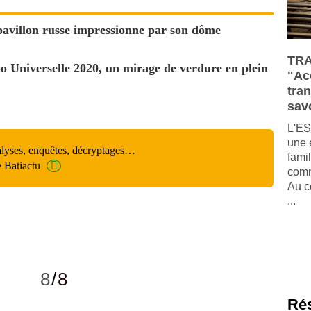
 pavillon russe impressionne par son dôme
TRA
o Universelle 2020, un mirage de verdure en plein
"Ac
tra
savo
L'ES
une 
alyses, enquêtes, décryptages…
fami
e Batiactu
comm
Au c
...
8
/
8
Ré