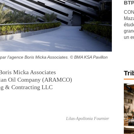
BTP
CONJ
Maza
étude
gran
un e
 par l'agence Boris Micka Associates.
© BMA KSA Pavillon
oris Micka Associates
Tri
bian Oil Company (ARAMCO)
ng & Contracting LLC
Lilas-Apollonia Fournier