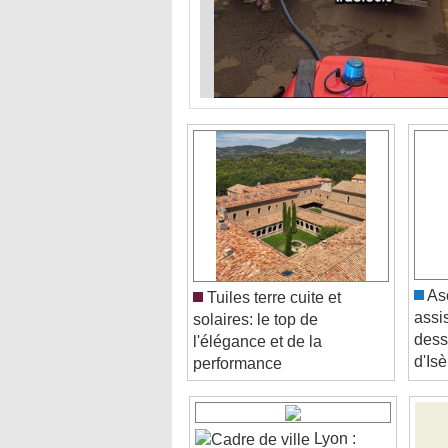
Asc
Tuiles terre cuite et
assis
solaires: le top de
dessi
l'élégance et de la
d'Is
performance
Lyon :
Passagers des Villes