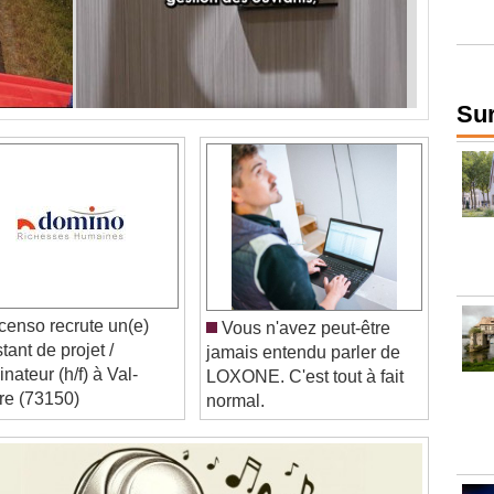
Sur
enso recrute un(e)
Vous n'avez peut-être
tant de projet /
jamais entendu parler de
nateur (h/f) à Val-
LOXONE. C'est tout à fait
ère (73150)
normal.