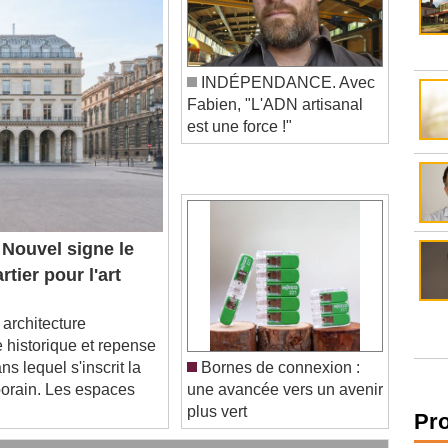
INDÉPENDANCE. Avec
Fabien, "L'ADN artisanal
est une force !"
Nouvel signe le
tier pour l'art
architecture
 historique et repense
ns lequel s'inscrit la
Bornes de connexion :
porain. Les espaces
une avancée vers un avenir
plus vert
Pr
âtiment se mobilisent sur les incendies en Gironde
stèmes intelligents dans le bâtiment ?