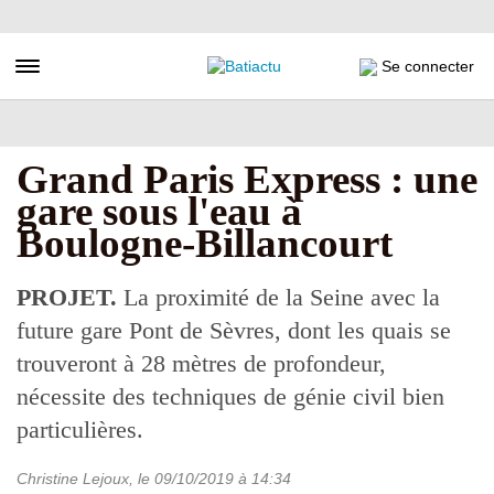
Aller
au
contenu
Toggle navigation
Se connecter
principal
Grand Paris Express : une
gare sous l'eau à
Boulogne-Billancourt
PROJET.
La proximité de la Seine avec la
future gare Pont de Sèvres, dont les quais se
trouveront à 28 mètres de profondeur,
nécessite des techniques de génie civil bien
particulières.
Christine Lejoux
, le
09/10/2019
à 14:34