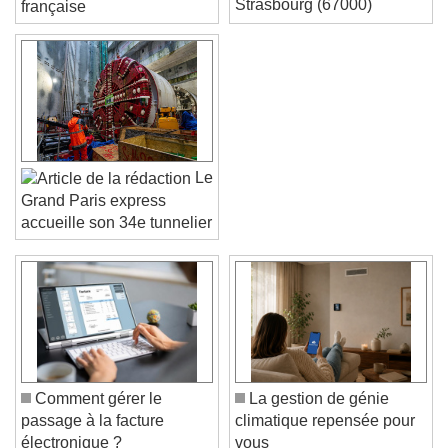
Strasbourg (67000)
française
Le
Grand Paris express
accueille son 34e tunnelier
Video Player is loading.
Play Video
Play
Skip Backward
Skip Forward
Unmute
Comment gérer le
La gestion de génie
Current Time
0:00
passage à la facture
climatique repensée pour
/