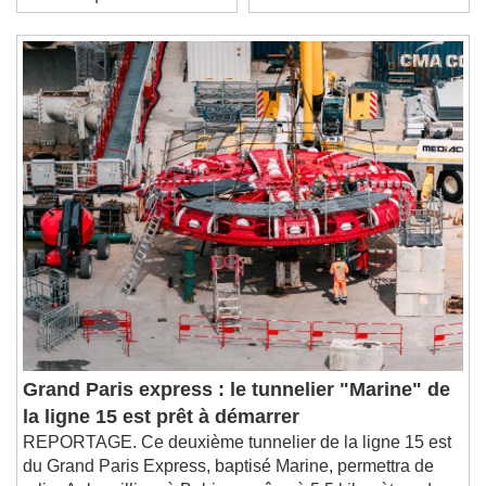
électronique ?
vous
Duration
-:-
Loaded
:
0%
Stream Type
LIVE
Seek to live, currently behind live
LIVE
Remaining Time
-
0:00
1x
Playback Rate
Chapters
Chapters
Descriptions
descriptions off
, selected
Subtitles
subtitles settings
, opens subtitles
settings dialog
subtitles off
, selected
Grand Paris express : le tunnelier "Marine" de
Audio Track
la ligne 15 est prêt à démarrer
Picture-in-Picture
Fullscreen
REPORTAGE. Ce deuxième tunnelier de la ligne 15 est
This is a modal window.
du Grand Paris Express, baptisé Marine, permettra de