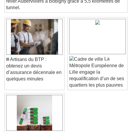
relier Aubervilliers à Bobigny grâce à 5,5 kilomètres de
Beginning of dialog window. Escape will cancel
tunnel.
and close the window.
Text
Color
Opacity
Text Background
Color
Opacity
La
Artisans du BTP :
Caption Area Background
Métropole Européenne de
obtenez un devis
Lille engage la
d’assurance décennale en
Color
Opacity
requalification d’un de ses
quelques minutes
Font Size
quartiers les plus pauvres
Text Edge Style
Font Family