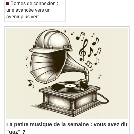
Bornes de connexion :
une avancée vers un
Reset
Done
avenir plus vert
Close Modal Dialog
End of dialog window.
La petite musique de la semaine : vous avez dit