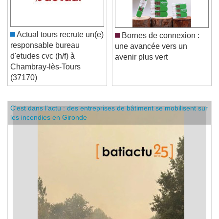
Actual tours recrute un(e)
Bornes de connexion :
responsable bureau
une avancée vers un
d'etudes cvc (h/f) à
avenir plus vert
Chambray-lès-Tours
(37170)
C'est dans l'actu : des entreprises de bâtiment se mobilisent sur
les incendies en Gironde