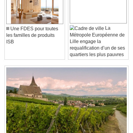
Play Video
Play
Skip Backward
Skip Forward
Unmute
Current Time
0:00
/
La
Une FDES pour toutes
Duration
-:-
Métropole Européenne de
les familles de produits
Loaded
:
0%
Lille engage la
Stream Type
LIVE
ISB
requalification d’un de ses
Seek to live, currently behind live
LIVE
quartiers les plus pauvres
Remaining Time
-
0:00
1x
Playback Rate
Chapters
Chapters
Descriptions
descriptions off
, selected
Subtitles
subtitles settings
, opens subtitles
settings dialog