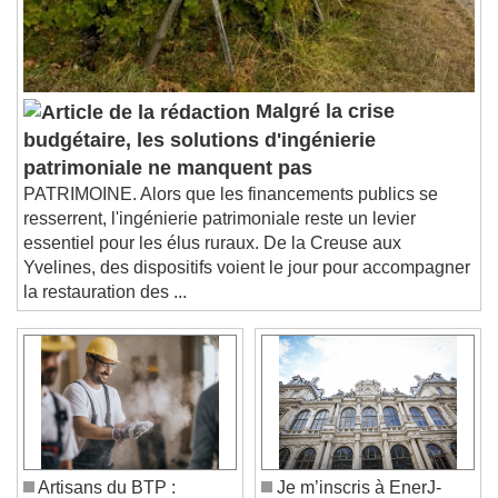
subtitles off
, selected
Audio Track
Picture-in-Picture
Fullscreen
This is a modal window.
Malgré la crise
Beginning of dialog window. Escape will cancel
budgétaire, les solutions d'ingénierie
and close the window.
patrimoniale ne manquent pas
Text
PATRIMOINE. Alors que les financements publics se
resserrent, l'ingénierie patrimoniale reste un levier
Color
Opacity
essentiel pour les élus ruraux. De la Creuse aux
Text Background
Yvelines, des dispositifs voient le jour pour accompagner
la restauration des ...
Color
Opacity
Caption Area Background
Color
Opacity
Font Size