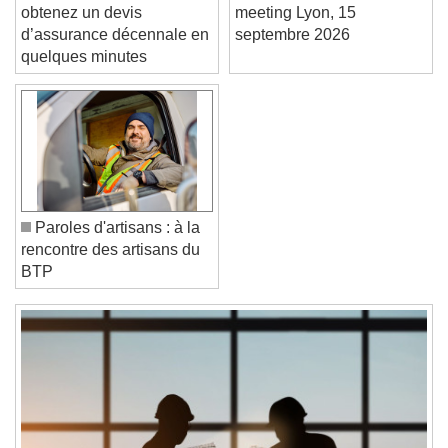
Artisans du BTP :
Je m’inscris à EnerJ-
Text Edge Style
obtenez un devis
meeting Lyon, 15
d’assurance décennale en
septembre 2026
quelques minutes
Font Family
Reset
Done
Close Modal Dialog
End of dialog window.
Paroles d'artisans : à la
rencontre des artisans du
BTP