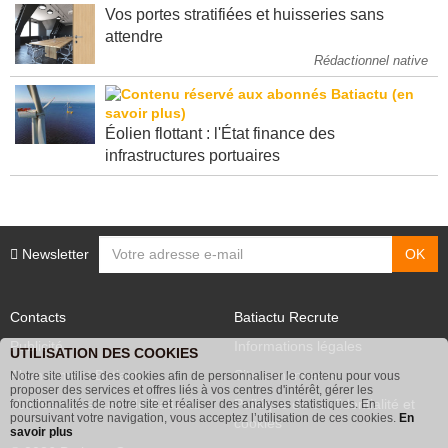
Vos portes stratifiées et huisseries sans
attendre
Rédactionnel native
Éolien flottant : l'État finance des
infrastructures portuaires
Newsletter
Contacts
Batiactu Recrute
Publicité
Informations légales
UTILISATION DES COOKIES
Abonnement Batiactu
Site annonceurs
Notre site utilise des cookies afin de personnaliser le contenu pour vous
proposer des services et offres liés à vos centres d'intérêt, gérer les
Voir les contenus+ de Batiactu
Politique de confidentialité et
fonctionnalités de notre site et réaliser des analyses statistiques. En
poursuivant votre navigation, vous acceptez l’utilisation de ces cookies.
En
cookies
savoir plus