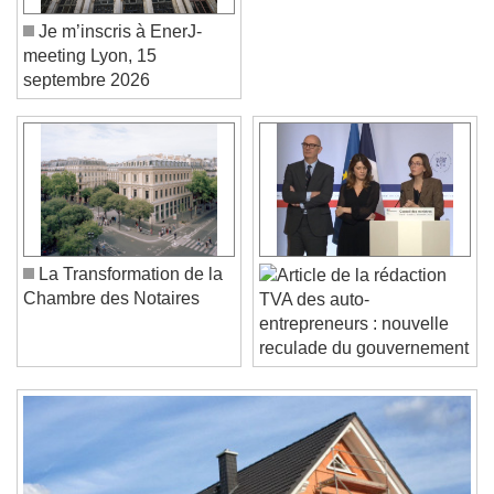
Je m’inscris à EnerJ-
meeting Lyon, 15
septembre 2026
Video Player is loading.
Play Video
Play
Skip Backward
Skip Forward
La Transformation de la
Unmute
Chambre des Notaires
TVA des auto-
Current Time
0:00
entrepreneurs : nouvelle
/
reculade du gouvernement
Duration
-:-
Loaded
:
0%
Stream Type
LIVE
Seek to live, currently behind live
LIVE
Remaining Time
-
0:00
1x