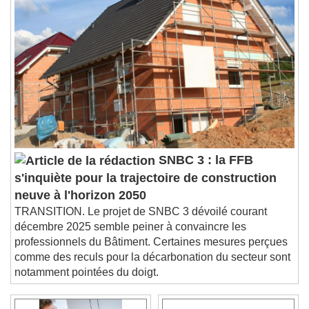
Playback Rate
Chapters
Chapters
Descriptions
descriptions off
, selected
Subtitles
subtitles settings
, opens subtitles
settings dialog
subtitles off
, selected
SNBC 3 : la FFB
Audio Track
s'inquiète pour la trajectoire de construction
Picture-in-Picture
Fullscreen
neuve à l'horizon 2050
This is a modal window.
TRANSITION. Le projet de SNBC 3 dévoilé courant
décembre 2025 semble peiner à convaincre les
Beginning of dialog window. Escape will cancel
and close the window.
professionnels du Bâtiment. Certaines mesures perçues
comme des reculs pour la décarbonation du secteur sont
Text
notamment pointées du doigt.
Color
Opacity