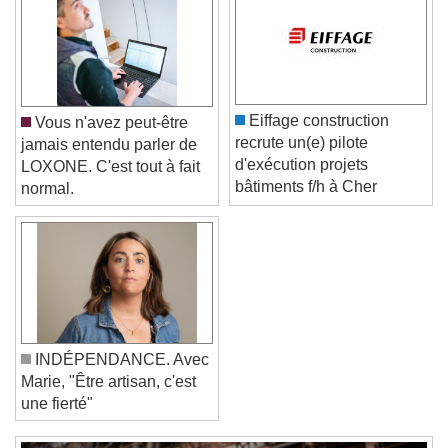
Text Background
Color
Opacity
Caption Area Background
Eiffage construction
Vous n'avez peut-être
Color
Opacity
recrute un(e) pilote
jamais entendu parler de
Font Size
d'exécution projets
LOXONE. C'est tout à fait
bâtiments f/h à Cher
normal.
Text Edge Style
Font Family
Reset
Done
INDÉPENDANCE. Avec
Marie, "Être artisan, c'est
Close Modal Dialog
une fierté"
End of dialog window.