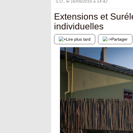
S.O.
, le
16/09/2016
à 14:42
Extensions et Suré
individuelles
Lire plus tard
Partager