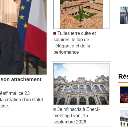
Tuiles terre cuite et
solaires: le top de
l'élégance et de la
performance
e son attachement
Ré
éaffirmé, ce 23
 création d'un statut
aine.
Je m’inscris à EnerJ-
meeting Lyon, 15
septembre 2026
âtiment se mobilisent sur les incendies en Gironde
stèmes intelligents dans le bâtiment ?