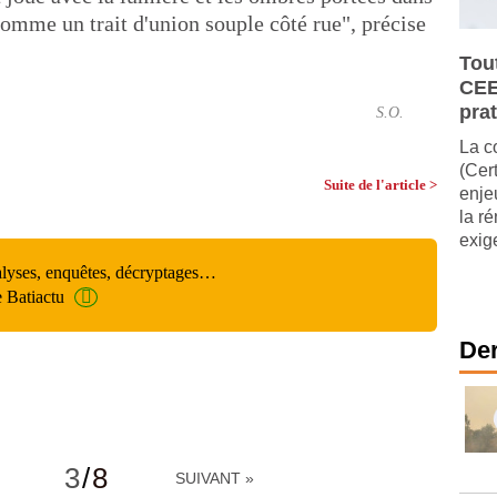
 comme un trait d'union souple côté rue", précise
Tou
CEE
pra
S.O.
La c
(Cer
Suite de l'article >
enje
la r
exig
alyses, enquêtes, décryptages…
e Batiactu
Der
3
/
8
SUIVANT »