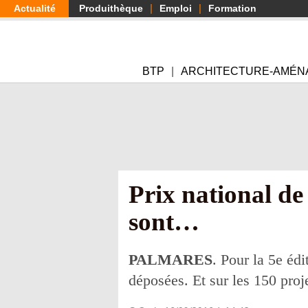
Aller
Actualité
Produithèque
Emploi
Formation
au
contenu
principal
BTP
ARCHITECTURE-AMÉN
Prix national de 
sont…
PALMARES
. Pour la 5e édi
déposées. Et sur les 150 proje