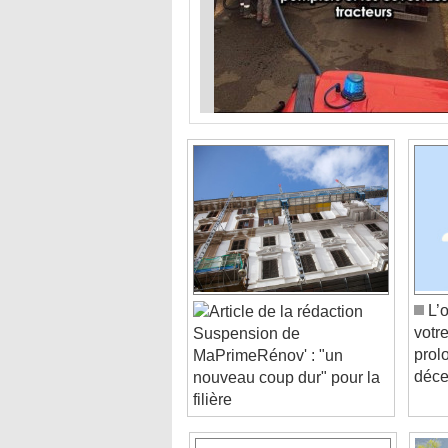
L’o
votr
Suspension de
prol
MaPrimeRénov' : "un
déc
nouveau coup dur" pour la
filière