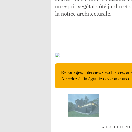
un esprit végétal côté jardin et
la notice architecturale.
Reportages, interviews exclusives, an
Accédez à l'intégralité des contenus d
« PRÉCÉDENT