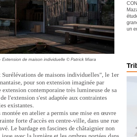
CONJ
Maza
étude
gran
un e
 - Extension de maison individuelle
© Patrick Miara
Tri
 Surélévations de maisons individuelles", le 1er
 nantaise, pour son extension imaginée par
e extension contemporaine très lumineuse de sa
 l'extension s'est adaptée aux contraintes
es existantes.
is montée en atelier a permis une mise en œuvre
rainte forte d'accès en centre-ville, dans une rue
clavé. Le bardage en fascines de châtaignier non
et joue avec la lumière et les ombres portées dans