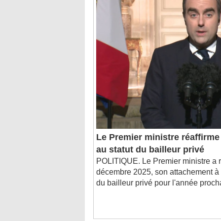
Le Premier ministre réaffirm
au statut du bailleur privé
POLITIQUE. Le Premier ministre a r
décembre 2025, son attachement à la
du bailleur privé pour l'année proch
C'est dans l'actu : des entreprises de b
C'est dans l'actu : à quoi servent les sy