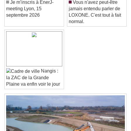
Caption Area Background
Je m’inscris à EnerJ-
Vous n'avez peut-être
meeting Lyon, 15
jamais entendu parler de
Color
Opacity
septembre 2026
LOXONE. C'est tout à fait
Font Size
normal.
Text Edge Style
Font Family
Nangis :
la ZAC de la Grande
Reset
Done
Plaine va enfin voir le jour
Close Modal Dialog
End of dialog window.