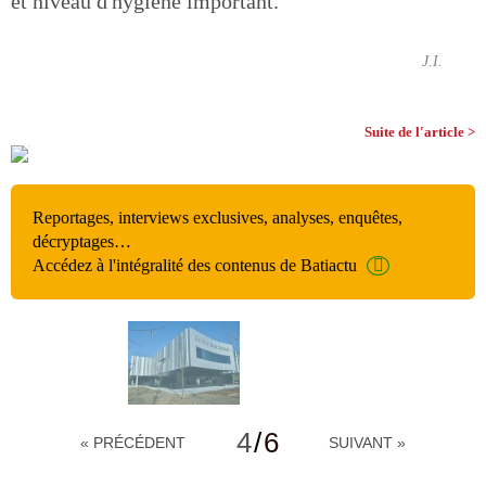
et niveau d'hygiène important.
J.I.
Suite de l'article >
Reportages, interviews exclusives, analyses, enquêtes,
décryptages…
Accédez à l'intégralité des contenus de Batiactu
4
/
6
« PRÉCÉDENT
SUIVANT »