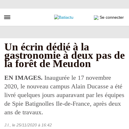
Aller
au
contenu
Toggle navigation
Se connecter
principal
Un écrin dédié à la
gastronomie à deux pas de
la forêt de Meudon
EN IMAGES.
Inaugurée le 17 novembre
2020, le nouveau campus Alain Ducasse a été
livré quelques jours auparavant par les équipes
de Spie Batignolles Ile-de-France, après deux
ans de travaux.
J.I.
, le
25/11/2020
à 16:42