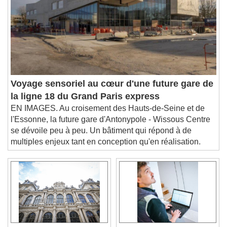
Descriptions
descriptions off
, selected
Subtitles
subtitles settings
, opens subtitles
settings dialog
subtitles off
, selected
Audio Track
Voyage sensoriel au cœur d'une future gare de
la ligne 18 du Grand Paris express
Picture-in-Picture
Fullscreen
EN IMAGES. Au croisement des Hauts-de-Seine et de
This is a modal window.
l'Essonne, la future gare d'Antonypole - Wissous Centre
Beginning of dialog window. Escape will cancel
se dévoile peu à peu. Un bâtiment qui répond à de
and close the window.
multiples enjeux tant en conception qu'en réalisation.
Text
Color
Opacity
Text Background
Color
Opacity