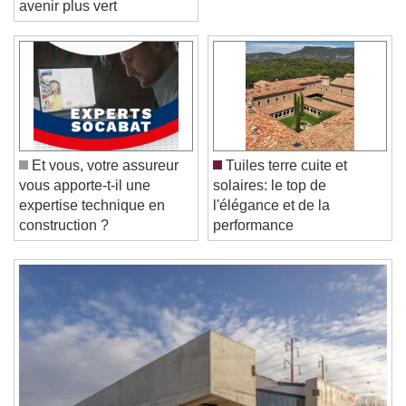
avenir plus vert
Video Player is loading.
Play Video
Play
Skip Backward
Skip Forward
Unmute
Et vous, votre assureur
Tuiles terre cuite et
Current Time
0:00
vous apporte-t-il une
solaires: le top de
/
expertise technique en
l'élégance et de la
Duration
-:-
construction ?
performance
Loaded
:
0%
Stream Type
LIVE
Seek to live, currently behind live
LIVE
Remaining Time
-
0:00
1x
Playback Rate
Chapters
Chapters