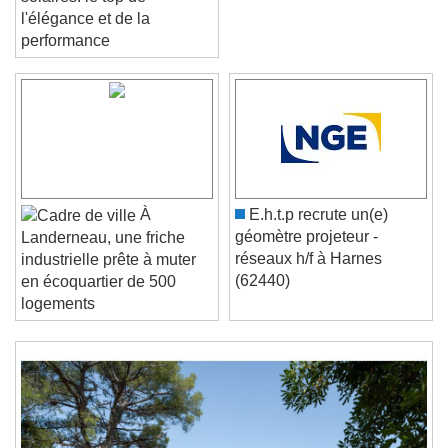
solaires: le top de
l'élégance et de la
performance
Video Player is loading.
Play Video
Play
Skip Backward
Skip Forward
Unmute
Current Time
0:00
À
E.h.t.p recrute un(e)
/
géomètre projeteur -
Landerneau, une friche
Duration
-:-
réseaux h/f à Harnes
industrielle prête à muter
Loaded
:
0%
(62440)
Stream Type
LIVE
en écoquartier de 500
Seek to live, currently behind live
LIVE
logements
Remaining Time
-
0:00
1x
Playback Rate
Chapters