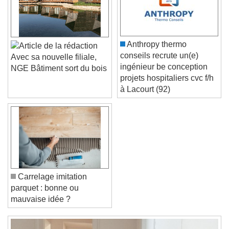
Caption Area Background
Color
Opacity
Font Size
Anthropy thermo
conseils recrute un(e)
Avec sa nouvelle filiale,
ingénieur be conception
NGE Bâtiment sort du bois
Text Edge Style
projets hospitaliers cvc f/h
à Lacourt (92)
Font Family
Reset
Done
Close Modal Dialog
End of dialog window.
Carrelage imitation
parquet : bonne ou
mauvaise idée ?