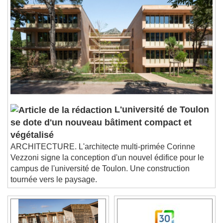
Chapters
Descriptions
descriptions off
, selected
Subtitles
subtitles settings
, opens subtitles
settings dialog
subtitles off
, selected
Audio Track
Picture-in-Picture
Fullscreen
L'université de Toulon
This is a modal window.
se dote d'un nouveau bâtiment compact et
Beginning of dialog window. Escape will cancel
végétalisé
and close the window.
ARCHITECTURE. L'architecte multi-primée Corinne
Text
Vezzoni signe la conception d'un nouvel édifice pour le
campus de l'université de Toulon. Une construction
Color
Opacity
tournée vers le paysage.
Text Background
Color
Opacity