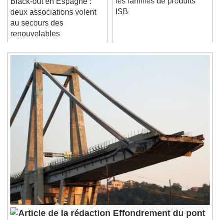
/
les familles de produits
Black-out en Espagne :
Duration
-:-
ISB
deux associations volent
Loaded
:
0%
Stream Type
LIVE
au secours des
Seek to live, currently behind live
LIVE
renouvelables
Remaining Time
-
0:00
1x
Playback Rate
Chapters
Chapters
Descriptions
descriptions off
, selected
Subtitles
subtitles settings
, opens subtitles
settings dialog
subtitles off
, selected
Audio Track
Picture-in-Picture
Fullscreen