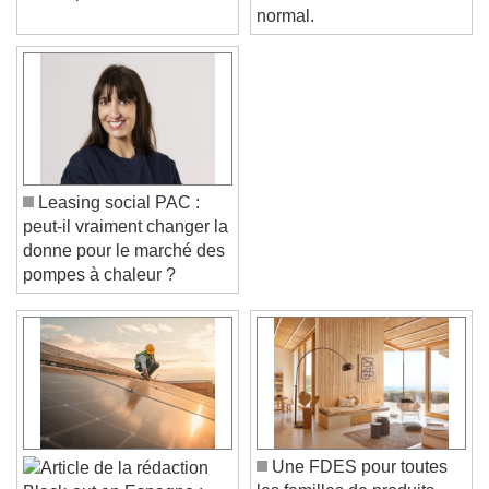
avenir plus vert
LOXONE. C'est tout à fait
normal.
Leasing social PAC :
peut-il vraiment changer la
donne pour le marché des
pompes à chaleur ?
Video Player is loading.
Play Video
Play
Skip Backward
Skip Forward
Unmute
Current Time
0:00
Une FDES pour toutes