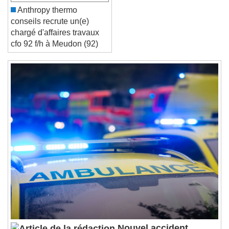
Anthropy thermo
conseils recrute un(e)
Reset
Done
chargé d'affaires travaux
Close Modal Dialog
cfo 92 f/h à Meudon (92)
End of dialog window.