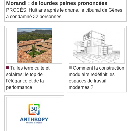
Effondrement du pont
This is a modal window.
Morandi : de lourdes peines prononcées
Beginning of dialog window. Escape will cancel
PROCÈS. Huit ans après le drame, le tribunal de Gênes
and close the window.
a condamné 32 personnes.
Text
Color
Opacity
Text Background
Color
Opacity
Caption Area Background
Tuiles terre cuite et
Comment la construction
solaires: le top de
modulaire redéfinit les
Color
Opacity
l'élégance et de la
espaces de travail
Font Size
performance
modernes ?
Text Edge Style
Font Family