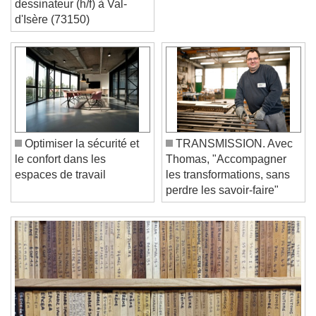
dessinateur (h/f) à Val-
d'Isère (73150)
Video Player is loading.
Play Video
Play
Skip Backward
Skip Forward
Unmute
Current Time
0:00
Optimiser la sécurité et
TRANSMISSION. Avec
/
le confort dans les
Thomas, "Accompagner
Duration
-:-
espaces de travail
les transformations, sans
Loaded
:
0%
perdre les savoir-faire"
Stream Type
LIVE
Seek to live, currently behind live
LIVE
Remaining Time
-
0:00
1x
Playback Rate
Chapters
Chapters