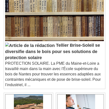
Descriptions
descriptions off
, selected
Subtitles
subtitles settings
, opens subtitles
settings dialog
subtitles off
, selected
Audio Track
Tellier Brise-Soleil se
Picture-in-Picture
Fullscreen
diversifie dans le bois pour ses solutions de
This is a modal window.
protection solaire
Beginning of dialog window. Escape will cancel
PROTECTION SOLAIRE. La PME du Maine-et-Loire a
and close the window.
travaillé main dans la main avec l'École supérieure du
Text
bois de Nantes pour trouver les essences adaptées aux
contraintes mécaniques et de pose de brise-soleil. Pour
Color
Opacity
l'industriel, il ...
Text Background
Color
Opacity