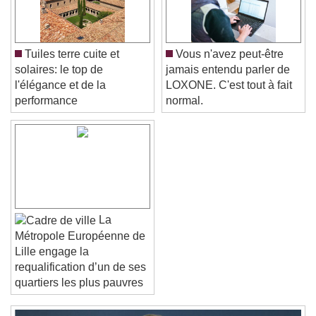
Caption Area Background
Color
Opacity
Font Size
Tuiles terre cuite et
Vous n'avez peut-être
solaires: le top de
jamais entendu parler de
l'élégance et de la
LOXONE. C'est tout à fait
Text Edge Style
performance
normal.
Font Family
Reset
Done
Close Modal Dialog
La
End of dialog window.
Métropole Européenne de
Lille engage la
requalification d’un de ses
quartiers les plus pauvres