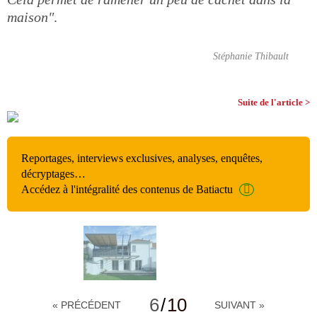
maison"
.
Stéphanie Thibault
Suite de l'article >
Reportages, interviews exclusives, analyses, enquêtes,
décryptages…
Accédez à l'intégralité des contenus de Batiactu
6
/
10
« PRÉCÉDENT
SUIVANT »