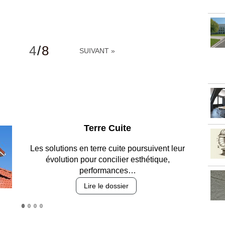
4
/
8
SUIVANT »
Parking et garages
Entre circulation, sécurisation des accès, durabilité
des revêtements et intégration…
Lire le dossier