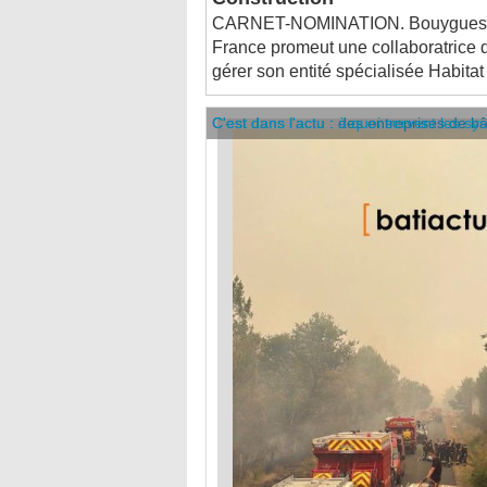
France promeut une collaboratrice 
gérer son entité spécialisée Habitat 
C'est dans l'actu : des entreprises de b
C'est dans l'actu : à quoi servent les sy