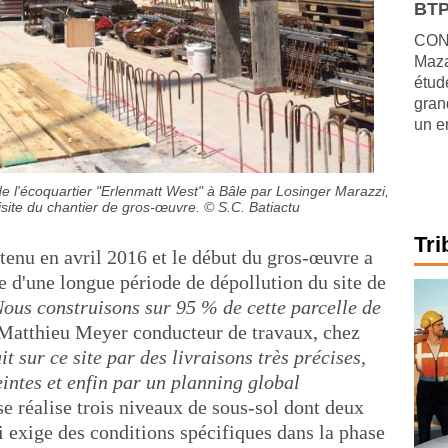
BTP
CONJ
Maza
étude
gran
un e
de l'écoquartier "Erlenmatt West" à Bâle par Losinger Marazzi,
isite du chantier de gros-œuvre.
© S.C. Batiactu
Tri
tenu en avril 2016 et le début du gros-œuvre a
e d'une longue période de dépollution du site de
ous construisons sur 95 % de cette parcelle de
 Matthieu Meyer conducteur de travaux, chez
it sur ce site par des livraisons très précises,
eintes et enfin par un planning global
e réalise trois niveaux de sous-sol dont deux
i exige des conditions spécifiques dans la phase