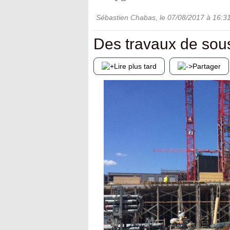
Sébastien Chabas
, le
07/08/2017
à 16:3
Des travaux de sous
Lire plus tard
Partager