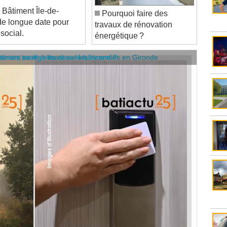
Pourquoi faire des
de longue date pour
travaux de rénovation
social.
énergétique ?
âtiment se mobilisent sur les incendies en Gironde
stèmes intelligents dans le bâtiment ?