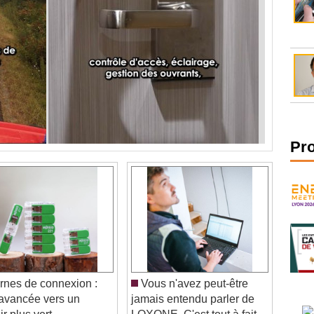
Pr
nes de connexion :
Vous n'avez peut-être
avancée vers un
jamais entendu parler de
r plus vert
LOXONE. C'est tout à fait