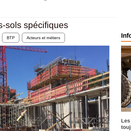
1
-sols spécifiques
Inf
BTP
Acteurs et métiers
Les
tou