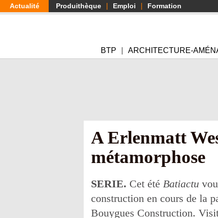
Aller
Actualité
Produithèque
Emploi
Formation
au
contenu
principal
BTP
ARCHITECTURE-AMÉN
A Erlenmatt West,
métamorphose
SERIE.
Cet été
Batiactu
vous
construction en cours de la p
Bouygues Construction. Visit