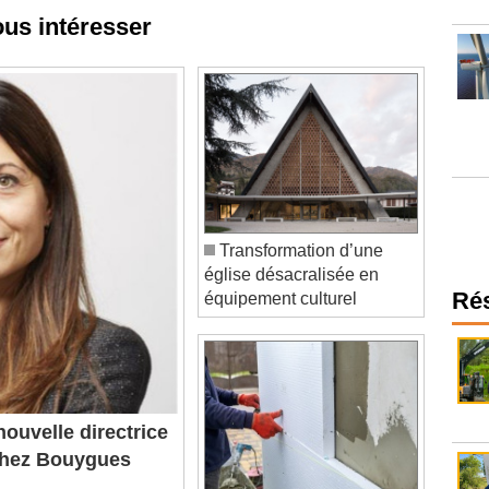
ous intéresser
Transformation d’une
église désacralisée en
équipement culturel
Ré
ouvelle directrice
 chez Bouygues
timent Île-de-