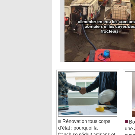
Rénovation tous corps
Bor
d’état : pourquoi la
une 
franchise séduit artisans et
aveni
PME du BTP