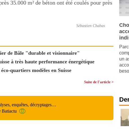
près 35.000 m² de béton ont été coulés pour près
Cho
Sébastien Chabas
acc
ind
Parc
er de Bâle "durable et visionnaire"
comp
un a
uisse à très haute performance énergétique
acco
 éco-quartiers modèles en Suisse
beso
Suite de l'article >
Der
alyses, enquêtes, décryptages…
e Batiactu