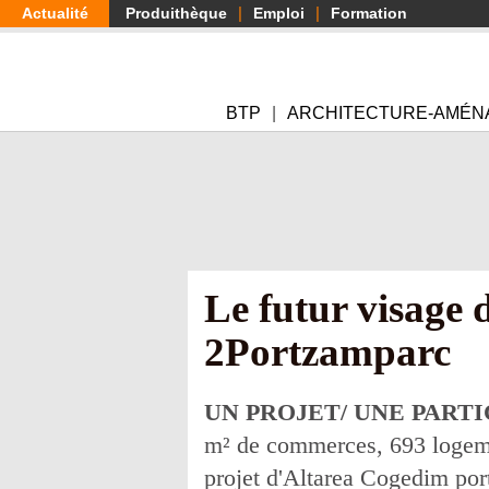
Aller
Actualité
Produithèque
Emploi
Formation
au
contenu
principal
BTP
ARCHITECTURE-AMÉN
Le futur visage 
2Portzamparc
UN PROJET/ UNE PART
m² de commerces, 693 logemen
projet d'Altarea Cogedim po