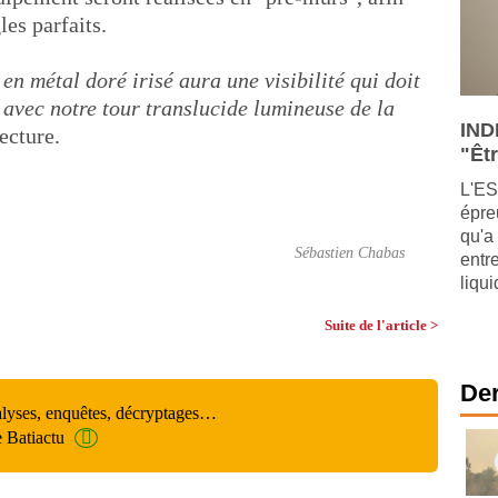
les parfaits.
en métal doré irisé aura une visibilité qui doit
e avec notre tour translucide lumineuse de la
IND
ecture.
"Êtr
L'ES
épre
qu'a
Sébastien Chabas
entr
liqu
Suite de l'article >
Der
alyses, enquêtes, décryptages…
e Batiactu