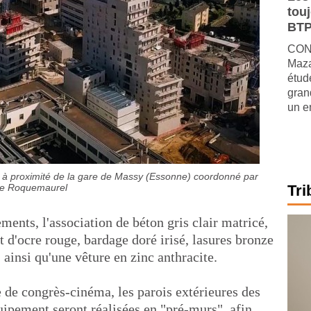
tou
BTP
CONJ
Maza
étude
gran
un e
st à proximité de la gare de Massy (Essonne) coordonné par
de Roquemaurel
Tri
ments, l'association de béton gris clair matricé,
 d'ocre rouge, bardage doré irisé, lasures bronze
ainsi qu'une vêture en zinc anthracite.
 de congrès-cinéma, les parois extérieures des
ipement seront réalisées en "pré-murs", afin