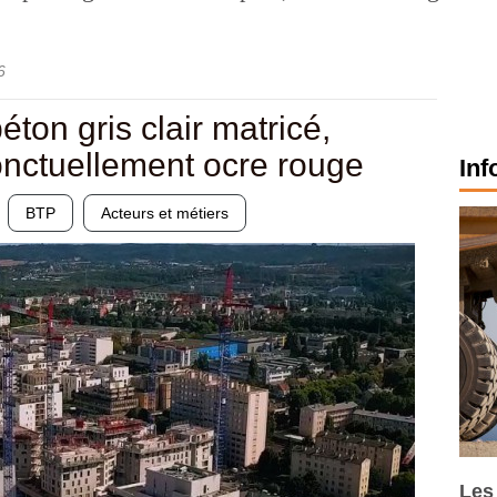
6
ton gris clair matricé,
onctuellement ocre rouge
Inf
BTP
Acteurs et métiers
Les