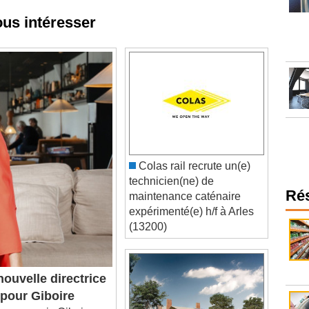
ous intéresser
Colas rail recrute un(e)
technicien(ne) de
maintenance caténaire
Ré
expérimenté(e) h/f à Arles
(13200)
ouvelle directrice
 pour Giboire
r rennais Giboire a