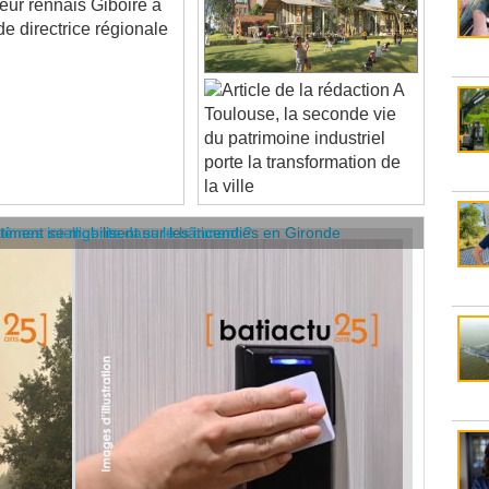
 directrice régionale
A
Toulouse, la seconde vie
du patrimoine industriel
porte la transformation de
la ville
âtiment se mobilisent sur les incendies en Gironde
stèmes intelligents dans le bâtiment ?