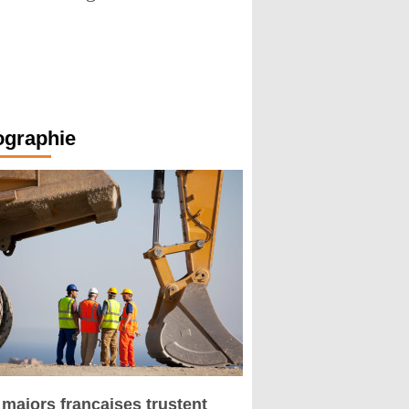
ographie
 majors françaises trustent