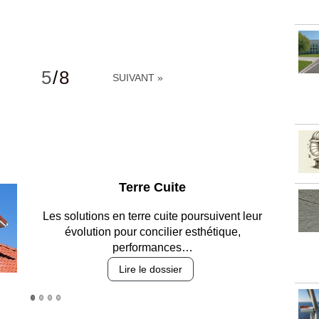
5
/
8
SUIVANT »
Parking et garages
Entre circulation, sécurisation des accès, durabilité
des revêtements et intégration…
Lire le dossier