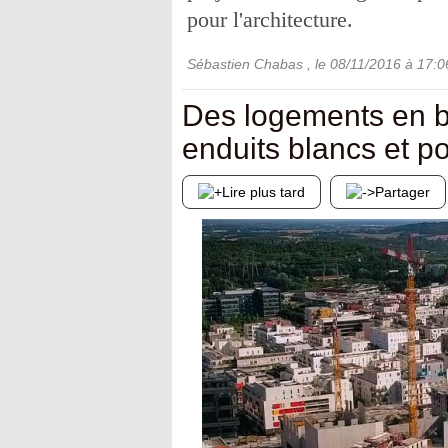
pour l'architecture.
Sébastien Chabas
, le
08/11/2016
à 17:0
Des logements en bé
enduits blancs et p
Lire plus tard
Partager