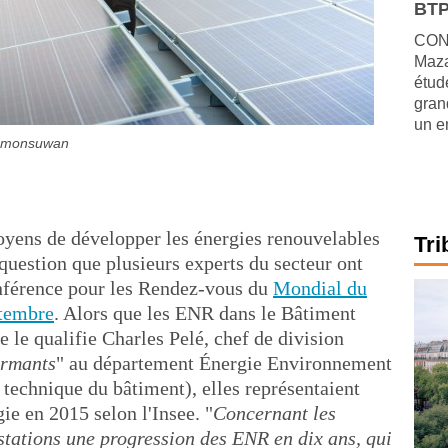
BTP
CONJ
Maza
étude
gran
un e
Kamonsuwan
oyens de développer les énergies renouvelables
Tri
 question que plusieurs experts du secteur ont
onférence pour les Rendez-vous du
Mondial du
ptembre
. Alors que les ENR dans le Bâtiment
 le qualifie Charles Pelé, chef de division
ormants
" au département Énergie Environnement
 technique du bâtiment), elles représentaient
e en 2015 selon l'Insee. "
Concernant les
stations une progression des ENR en dix ans, qui