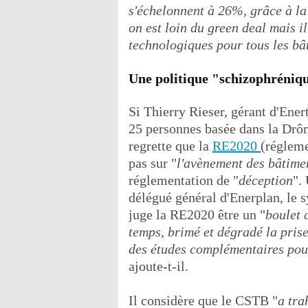
s'échelonnent à 26%, grâce à l
on est loin du green deal mais i
technologiques pour tous les bât
Une politique "schizophréniq
Si Thierry Rieser, gérant d'Ener
25 personnes basée dans la Drôm
regrette que la
RE2020
(réglem
pas sur "
l'avènement des bâtime
réglementation de "
déception
".
délégué général d'Enerplan, le s
juge la RE2020 être un "
boulet 
temps, brimé et dégradé la prise 
des études complémentaires pour 
ajoute-t-il.
Il considère que le CSTB "
a tra