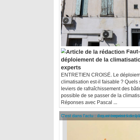
Faut-i
déploiement de la climatisatio
experts
ENTRETIEN CROISÉ. Le déploiemen
climatisation est-il faisable ? Quels
leviers de rafraîchissement des bâti
possible de se passer de la climatisa
Réponses avec Pascal ...
C'est dans l'actu : des entreprises de b
C'est dans l'actu : à quoi servent les sy