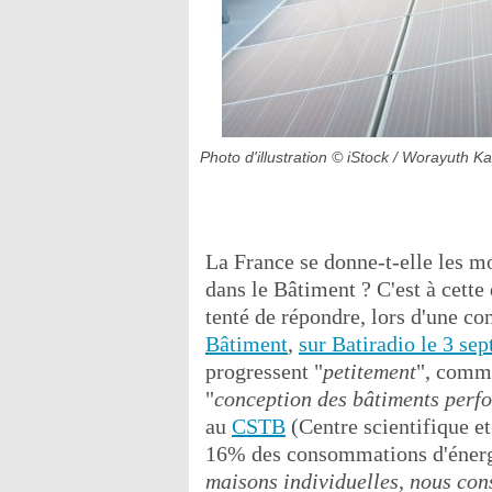
Photo d'illustration
© iStock / Worayuth 
La France se donne-t-elle les m
dans le Bâtiment ? C'est à cette
tenté de répondre, lors d'une c
Bâtiment
,
sur Batiradio le 3 se
progressent "
petitement
", comme
"
conception des bâtiments perf
au
CSTB
(Centre scientifique et
16% des consommations d'énergi
maisons individuelles, nous con