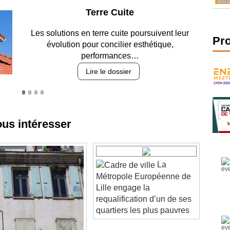
Parking et garages
Entre circulation, sécurisation des accès, durabilité
Pr
des revêtements et intégration…
Lire le dossier
ous intéresser
La
Métropole Européenne de
Lille engage la
requalification d’un de ses
quartiers les plus pauvres