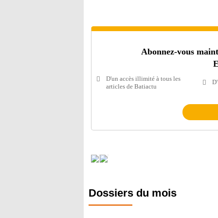
Abonnez-vous mainten
E
D'un accès illimité à tous les
D'
articles de Batiactu
Dossiers du mois