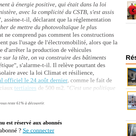
ent à énergie positive, qui était dans la loi
istère, avec la complicité du CSTB, s'est assis
", assène-t-il, déclarant que la réglementation
her de mettre du photovoltaïque le plus
cat ne comprend pas comment les constructions
nt pas l'usage de l'électromobilité, alors que la
d'arrêter la production de véhicules
Ré
sur la tête, on va construire des bâtiments
étique
", s'alarme-t-il. Il relève pourtant des
olaire avec la loi Climat et résilience,
 officiel le 24 août dernier
, comme le fait de
rciaux
tertiaires
de 500 m2. "
C'est une politique
 vous reste 61% à découvrir.
nu est réservé aux abonnés
 abonné ?
Se connecter