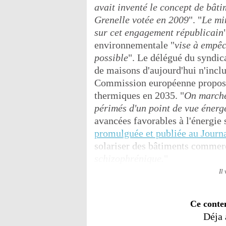
avait inventé le concept de bâtim
Grenelle votée en 2009
". "
Le min
sur cet engagement républicain
environnementale "
vise à empêc
possible
". Le délégué du syndi
de maisons d'aujourd'hui n'inclue
Commission européenne propose 
thermiques en 2035. "
On marche 
périmés d'un point de vue énerg
avancées favorables à l'énergie s
promulguée et publiée au Journal
solariser des bâtiments comme
schizophrénique.
"
Il
Ce conte
Déja