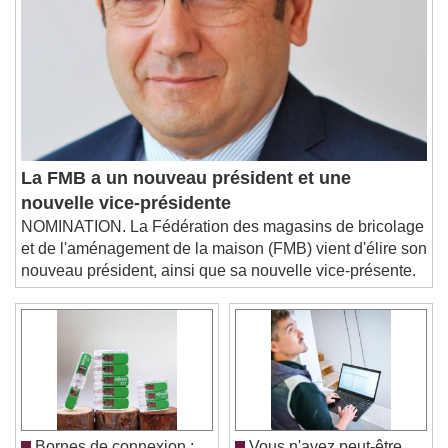
Descriptions
descriptions off
, selected
Subtitles
subtitles settings
, opens subtitles
settings dialog
subtitles off
, selected
Audio Track
La FMB a un nouveau président et une
Picture-in-Picture
Fullscreen
nouvelle vice-présidente
This is a modal window.
NOMINATION. La Fédération des magasins de bricolage
Beginning of dialog window. Escape will cancel
et de l'aménagement de la maison (FMB) vient d'élire son
and close the window.
nouveau président, ainsi que sa nouvelle vice-présente.
Text
Color
Opacity
Text Background
Color
Opacity
Caption Area Background