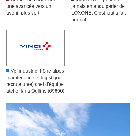
Bornes de connexion :
Vous n'avez peut-être
une avancée vers un
jamais entendu parler de
Color
Opacity
avenir plus vert
LOXONE. C'est tout à fait
Font Size
normal.
Text Edge Style
Font Family
Vef industrie rhône alpes
maintenance et logistique
Reset
Done
recrute un(e) chef d'équipe
Close Modal Dialog
atelier f/h à Oullins (69600)
End of dialog window.