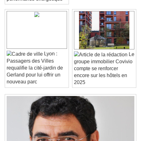
performance énergétique
Video Player is loading.
Play Video
Play
Skip Backward
Skip Forward
Unmute
Lyon :
Le
Current Time
0:00
Passagers des Villes
groupe immobilier Covivio
/
requalifie la cité-jardin de
compte se renforcer
Duration
-:-
Gerland pour lui offrir un
encore sur les hôtels en
Loaded
:
0%
Stream Type
LIVE
nouveau parc
2025
Seek to live, currently behind live
LIVE
Remaining Time
-
0:00
1x
Playback Rate
Chapters
Chapters