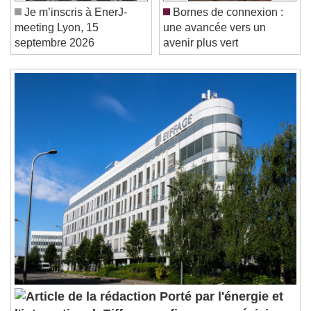
/
Je m’inscris à EnerJ-
Bornes de connexion :
Duration
-:-
meeting Lyon, 15
une avancée vers un
Loaded
:
0%
Stream Type
LIVE
septembre 2026
avenir plus vert
Seek to live, currently behind live
LIVE
Remaining Time
-
0:00
1x
Playback Rate
Chapters
Chapters
Descriptions
descriptions off
, selected
Subtitles
subtitles settings
, opens subtitles
settings dialog
subtitles off
, selected
Audio Track
Porté par l'énergie et
Picture-in-Picture
Fullscreen