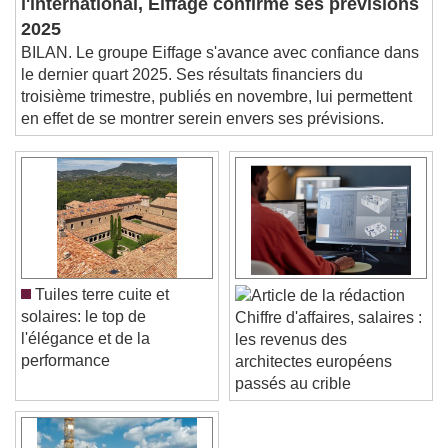
l'international, Eiffage confirme ses prévisions
This is a modal window.
2025
Beginning of dialog window. Escape will cancel
BILAN. Le groupe Eiffage s'avance avec confiance dans
and close the window.
le dernier quart 2025. Ses résultats financiers du
Text
troisième trimestre, publiés en novembre, lui permettent
en effet de se montrer serein envers ses prévisions.
Color
Opacity
Text Background
Color
Opacity
Caption Area Background
Color
Opacity
Tuiles terre cuite et
Font Size
solaires: le top de
Chiffre d'affaires, salaires :
l'élégance et de la
les revenus des
performance
architectes européens
Text Edge Style
passés au crible