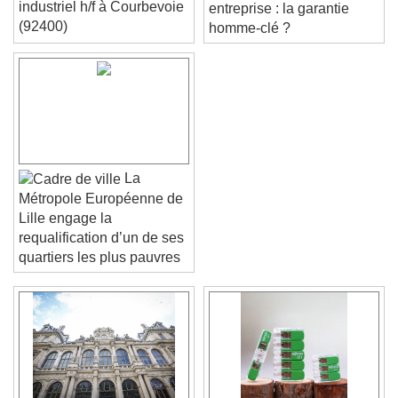
un(e) chef de produit
protection de son
industriel h/f à Courbevoie
entreprise : la garantie
(92400)
homme-clé ?
La
Métropole Européenne de
Lille engage la
requalification d’un de ses
quartiers les plus pauvres
Video Player is loading.
Play Video
Play
Skip Backward
Skip Forward
Unmute
Current Time
0:00