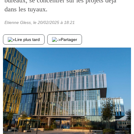
bureaux, se concentrer sur les projets déjà
dans les tuyaux.
Etienne Gless
, le
20/02/2025
à 18:21
Lire plus tard
Partager