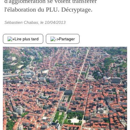
d'agglomération se voient transférer
l'élaboration du PLU. Décryptage.
Sébastien Chabas
, le
10/04/2013
Lire plus tard
Partager