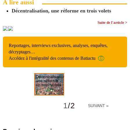
À lire aussi
Décentralisation, une réforme en trois volets
Suite de l'article >
Reportages, interviews exclusives, analyses, enquêtes,
décryptages…
Accédez à l'intégralité des contenus de Batiactu
Décentralisation,
une réforme
en trois volets
Le PLU fait
débat
1
/
2
SUIVANT »