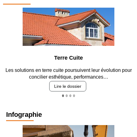
Terre Cuite
n terre cuite poursuivent leur évolution pour
Entre circulation
cilier esthétique, performances…
re
Lire le dossier
Infographie