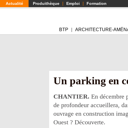
Aller
Actualité
Produithèque
Emploi
Formation
au
contenu
principal
BTP
ARCHITECTURE-AMÉN
Un parking en c
CHANTIER.
En décembre pr
de profondeur accueillera, da
ouvrage en construction imagi
Ouest ? Découverte.