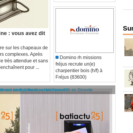
ne : vous avez dit
Sur
 sur les chapeaux de
ours complexes. Après
Domino rh missions
le très attendue et sans
fréjus recrute un(e)
enchaînent pour ...
charpentier bois (h/f) à
Fréjus (83600)
âtiment se mobilisent sur les incendies en Gironde
stèmes intelligents dans le bâtiment ?