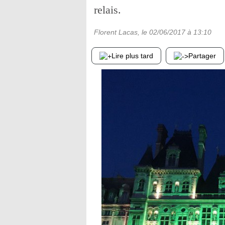
relais.
Florent Lacas
, le
02/06/2017
à 13:10
Lire plus tard
Partager