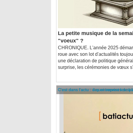
La petite musique de la semai
"voeux" ?
CHRONIQUE. L'année 2025 démarre
roue avec son lot d'actualités touj
une déclaration de politique généra
surprise, les cérémonies de vœux s'
C'est dans l'actu : des entreprises de b
C'est dans l'actu : à quoi servent les sy