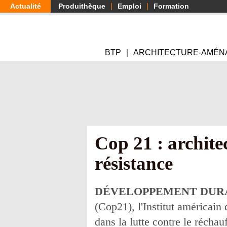
Aller
Actualité
Produithèque
Emploi
Formation
au
contenu
principal
BTP
ARCHITECTURE-AMÉN
Cop 21 : architec
résistance
DÉVELOPPEMENT DUR
(Cop21), l'Institut américain 
dans la lutte contre le récha