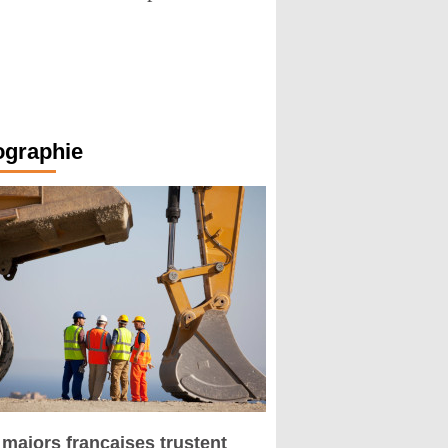
ographie
 majors françaises trustent