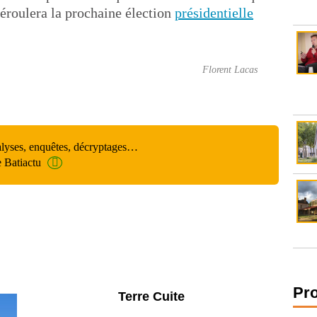
déroulera la prochaine élection
présidentielle
Florent Lacas
alyses, enquêtes, décryptages…
e Batiactu
Pr
Parking et garages