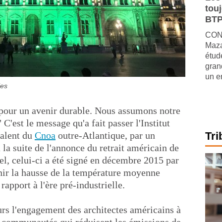
tou
BTP
CONJ
Maza
étude
gran
un e
ies
e pour un avenir durable. Nous assumons notre
 C'est le message qu'a fait passer l'Institut
valent du
Cnoa
outre-Atlantique, par un
Tri
la suite de l'annonce du retrait américain de
el, celui-ci a été signé en décembre 2015 par
enir la hausse de la température moyenne
apport à l'ère pré-industrielle.
urs l'engagement des architectes américains à