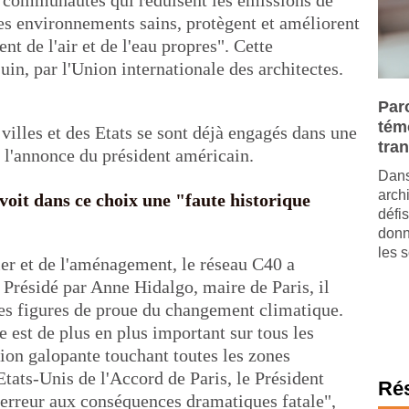
s communautés qui réduisent les émissions de
 les environnements sains, protègent et améliorent
nt de l'air et de l'eau propres". Cette
juin, par l'Union internationale des architectes.
Paro
tém
villes et des Etats se sont déjà engagés dans une
tra
e l'annonce du président américain.
Dans
arch
oit dans ce choix une "faute historique
défis
donn
les s
er et de l'aménagement, le réseau C40 a
 Présidé par Anne Hidalgo, maire de Paris, il
 les figures de proue du changement climatique.
e est de plus en plus important sur tous les
ation galopante touchant toutes les zones
Etats-Unis de l'Accord de Paris, le Président
Ré
rreur aux conséquences dramatiques fatale",